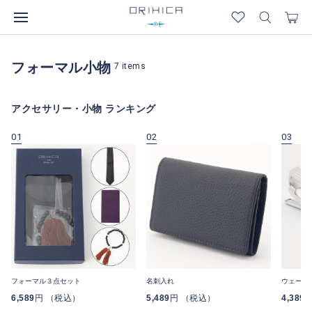
フォーマル小物
7
items
アクセサリー・小物 ランキング
01
02
03
フォーマル３点セット
名刺入れ
ウェーブ
6,589
円 （税込）
5,489
円 （税込）
4,389