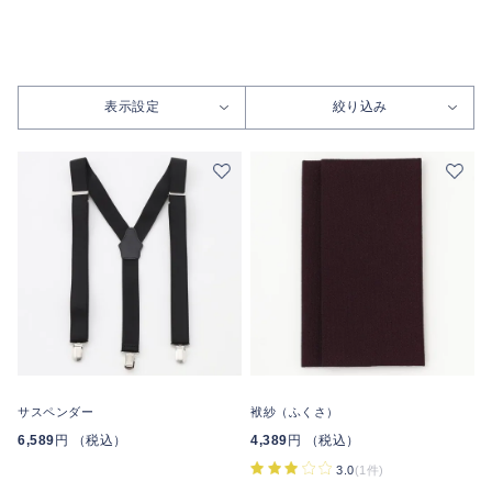
表示設定
絞り込み
サスペンダー
袱紗（ふくさ）
6,589
円 （税込）
4,389
円 （税込）
3.0
(1件)