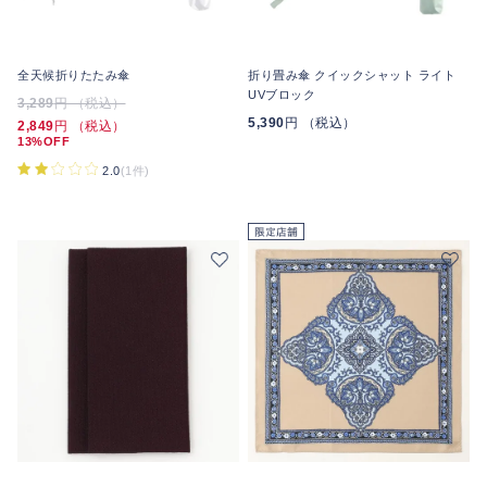
全天候折りたたみ傘
折り畳み傘 クイックシャット ライト
UVブロック
3,289
円 （税込）
5,390
円 （税込）
2,849
円 （税込）
13%OFF
2.0
(1件)