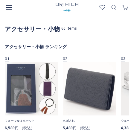
アクセサリー・小物
66
items
アクセサリー・小物 ランキング
01
02
03
フォーマル３点セット
名刺入れ
ウェーブ
6,589
円 （税込）
5,489
円 （税込）
4,389