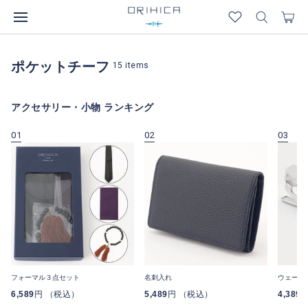
ポケットチーフ
15
items
アクセサリー・小物 ランキング
01
02
03
フォーマル３点セット
名刺入れ
ウェーブ
6,589
円 （税込）
5,489
円 （税込）
4,389