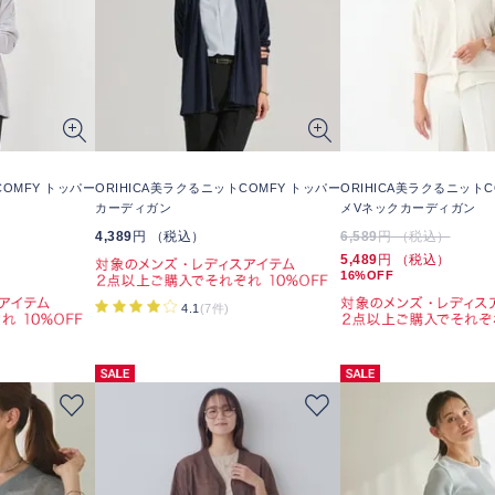
COMFY トッパー
ORIHICA美ラクるニットCOMFY トッパー
ORIHICA美ラクるニットC
カーディガン
メVネックカーディガン
4,389
円 （税込）
6,589
円 （税込）
5,489
円 （税込）
16%OFF
4.1
(7件)