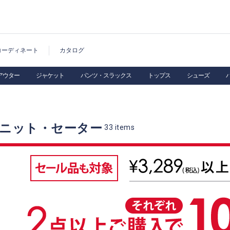
コーディネート
カタログ
アウター
ジャケット
パンツ・スラックス
トップス
シューズ
 ニット・セーター
33
items