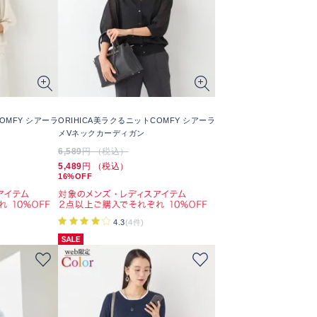
OMFY シアーラ
ORIHICA美ラクるニットCOMFY シアーラ
メVネックカーディガン
6,589
円 （税込）
5,489
円 （税込）
16%OFF
4.3
(4件)