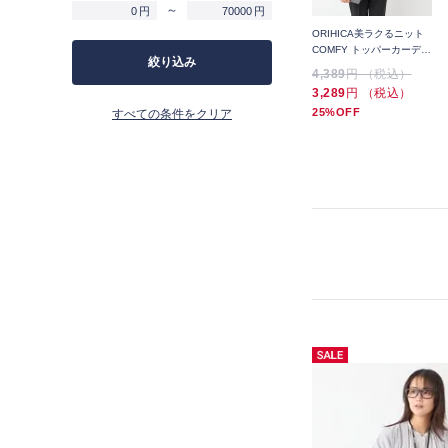
～
円
円
ト
ORIHICA美ラクるニット
ORIHICA美ラクるニット
ORIHICA美ラクるニット
ッ
COMFY シアーラメVネッ
COMFY ニットT
COMFY トッパーカーディ
絞り込み
クカーディガン
ガン
6,589
円 （税込）
5,489
円 （税込）
4,389
円 （税込）
5,489
円 （税込）
4,389
円 （税込）
3,289
円 （税込）
16%OFF
20%OFF
25%OFF
すべての条件をクリア