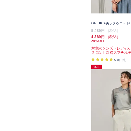
ORIHICA美ラクるニット
5,489
円 （税込）
4,389
円 （税込）
20%OFF
5.0
(1件)