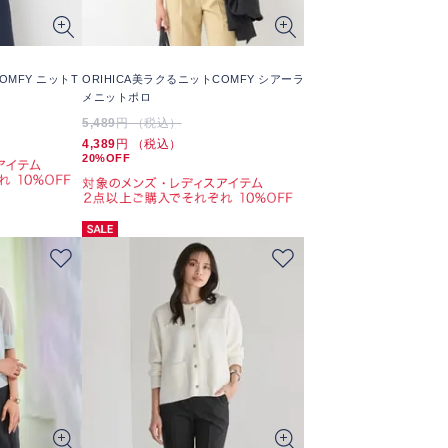
OMFY ニットT
ORIHICA美ラクるニットCOMFY シアーラ
メニットポロ
5,489
円 （税込）
4,389
円 （税込）
20%OFF