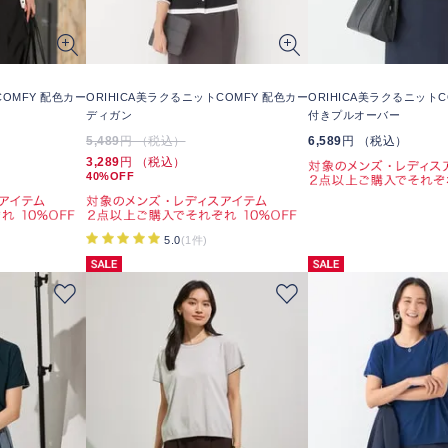
COMFY 配色カー
ORIHICA美ラクるニットCOMFY 配色カー
ORIHICA美ラクるニットC
ディガン
付きプルオーバー
5,489
円 （税込）
6,589
円 （税込）
3,289
円 （税込）
40%OFF
5.0
(1件)