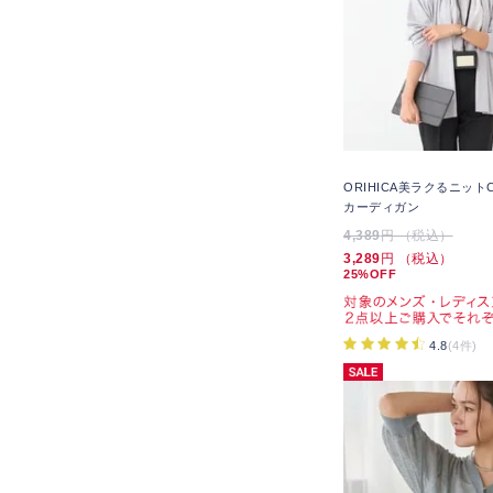
ORIHICA美ラクるニット
カーディガン
4,389
円 （税込）
3,289
円 （税込）
25%OFF
4.8
(4件)