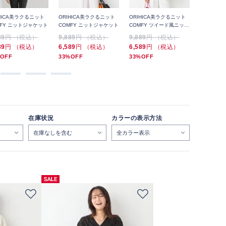
HICA美ラクるニット
ORIHICA美ラクるニット
ORIHICA美ラクるニット
ORIHIC
MFY ニットジャケット
COMFY ニットジャケット
COMFY ツイード風ニット
COMFY 
ジャケット
クカーディ
89
円 （税込）
9,889
円 （税込）
9,889
円 （税込）
6,589
円
89
円 （税込）
6,589
円 （税込）
6,589
円 （税込）
5,489
円
OFF
33%OFF
33%OFF
16%OFF
在庫状況
カラーの表示方法