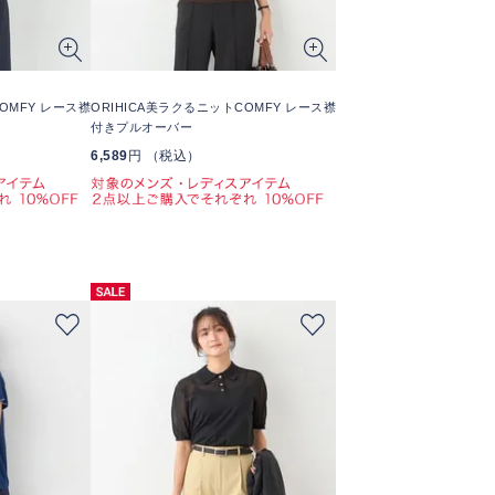
OMFY レース襟
ORIHICA美ラクるニットCOMFY レース襟
付きプルオーバー
6,589
円 （税込）