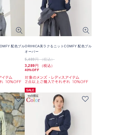
OMFY 配色プル
ORIHICA美ラクるニットCOMFY 配色プル
オーバー
5,489
円 （税込）
3,289
円 （税込）
40%OFF