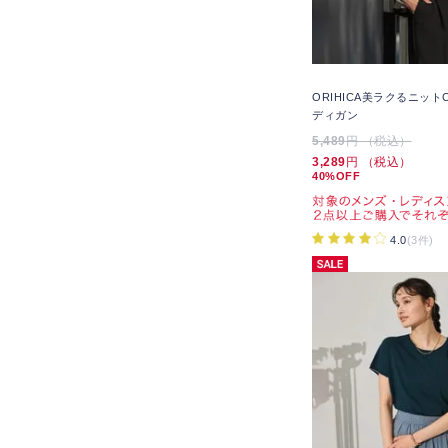
ORIHICA美ラクるニット
ディガン
5,489
円 （税込）
3,289
円 （税込）
40%OFF
4.0
(3件)