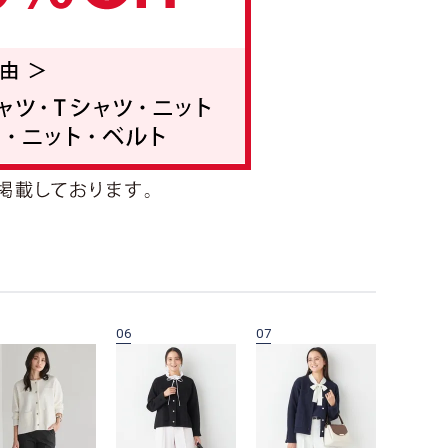
06
07
08