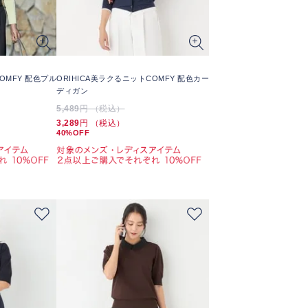
OMFY 配色プル
ORIHICA美ラクるニットCOMFY 配色カー
ディガン
5,489
円 （税込）
3,289
円 （税込）
40%OFF