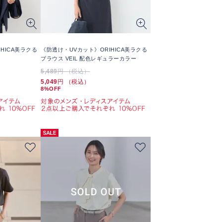
HICA美ラクる
《防透け・UVカット》ORIHICA美ラクる
ブラウス VEIL 配色レギュラーカラー
5,489
円 （税込）
5,049
円 （税込）
8%OFF