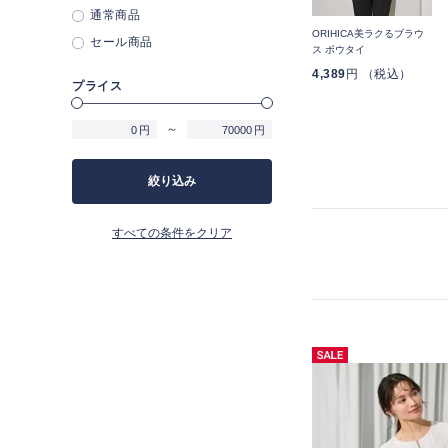
通常商品
ORIHICA美ラクるブラウ
ORIHICA美ラクるブラウ
ORIHICA美ラクるブラウ
セール商品
ウ
ス スタンドカラー
ス スタンドカラー
ス ボウタイ
タイ
4,389
円 （税込）
4,389
円 （税込）
4,389
円 （税込）
プライス
3,289
円 （税込）
3,289
円 （税込）
25%OFF
25%OFF
～
円
円
絞り込み
すべての条件をクリア