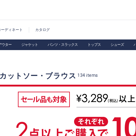
コーディネート
カタログ
アウター
ジャケット
パンツ・スラックス
トップス
シューズ
 カットソー・ブラウス
134
items