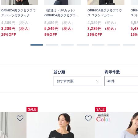
ORIHICA美ラクるブラウ
《防透け・UVカット》
ORIHICA美ラクるブラウ
ORI
ス パーツ付きタック
ORIHICA美ラクるブラウ
ス スタンドカラー
ス 
ス VEIL 配色レギュラーカ
フリ
4,389
円 （税込）
5,489
円 （税込）
4,389
円 （税込）
6,5
ラー
3,289
円 （税込）
5,049
円 （税込）
3,289
円 （税込）
5,4
25%OFF
8%OFF
25%OFF
16%
並び順
表示件数