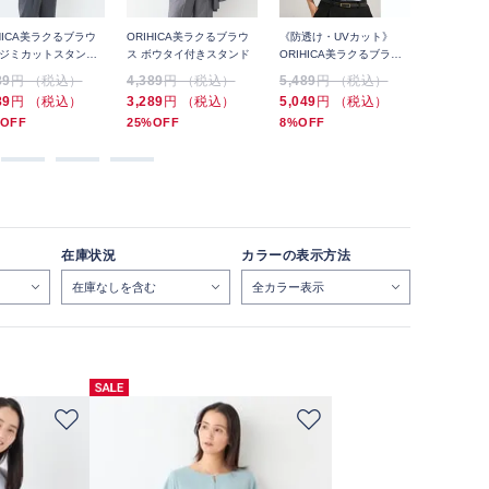
HICA美ラクるブラウ
ORIHICA美ラクるブラウ
《防透け・UVカット》
《防透け・
汗ジミカットスタンド
ス ボウタイ付きスタンド
ORIHICA美ラクるブラウ
ORIHIC
ル
ス VEIL Vネック
ス VEIL
89
円 （税込）
4,389
円 （税込）
5,489
円 （税込）
5,489
円
89
円 （税込）
3,289
円 （税込）
5,049
円 （税込）
5,049
円
OFF
25%OFF
8%OFF
8%OFF
在庫状況
カラーの表示方法