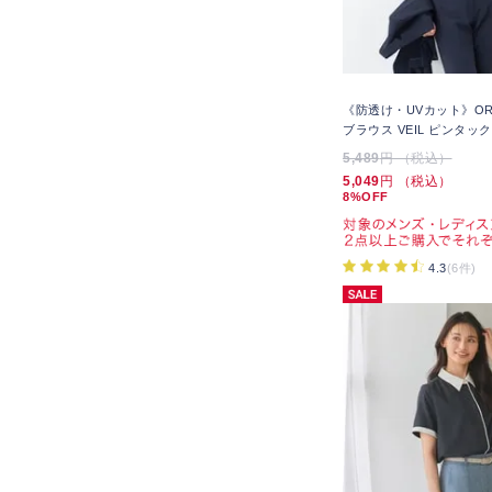
《防透け・UVカット》OR
ブラウス VEIL ピンタック
5,489
円 （税込）
5,049
円 （税込）
8%OFF
4.3
(6件)