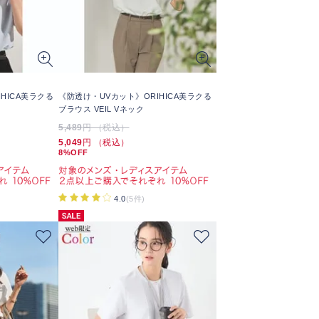
HICA美ラクる
《防透け・UVカット》ORIHICA美ラクる
ブラウス VEIL Vネック
5,489
円 （税込）
5,049
円 （税込）
8%OFF
4.0
(5件)