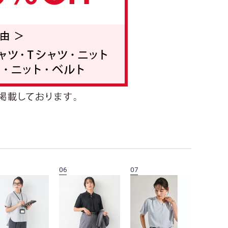
06
07
08