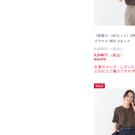
《防透け・UVカット》OR
ブラウス VEIL Vネック
5,489
円 （税込）
5,049
円 （税込）
8%OFF