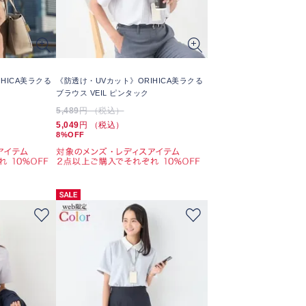
HICA美ラクる
《防透け・UVカット》ORIHICA美ラクる
ブラウス VEIL ピンタック
5,489
円 （税込）
5,049
円 （税込）
8%OFF