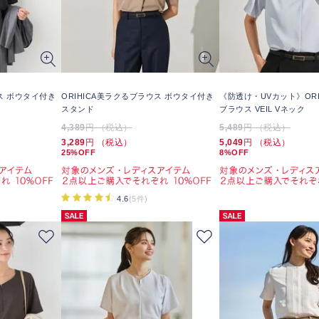
ウス ボウタイ付き
ORIHICA美ラクるブラウス ボウタイ付き
《防透け・UVカット》ORI
スタンド
ブラウス VEIL Vネック
4,389
円 （税込）
5,489
円 （税込）
3,289
円 （税込）
5,049
円 （税込）
25%OFF
8%OFF
4.6
(5件)