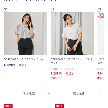
01
02
03
ORIHICA美ラクるブラウス ボウタイ
ORIHICA美ラクるブラウス パーツ付き
《防透け・
タック
るブラウス
4,389
円 （税込）
4,389
円 （税込）
5,489
3,289
円 （税込）
5,049
25%OFF
8%OFF
表示設定
絞り込み