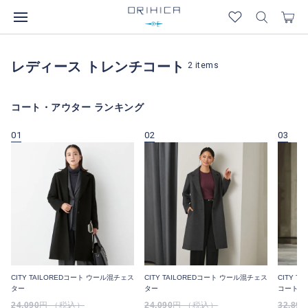
レディース トレンチコート
2
items
コート・アウター ランキング
01
02
03
CITY TAILOREDコート ウール混チェス
CITY TAILOREDコート ウール混チェス
CITY 
ター
ター
コート
24,090
円 （税込）
24,090
円 （税込）
32,890