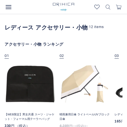
レディース アクセサリー・小物
12
items
アクセサリー・小物 ランキング
01
02
03
【WEB限定】男女共通 スーツ・ジャケ
晴雨兼用日傘 ライトベールUVブロック
レディス
ット・フォーマル用テーラーバッグ
日傘
165
円
330
円 （税込）
4,389
円 （税込）