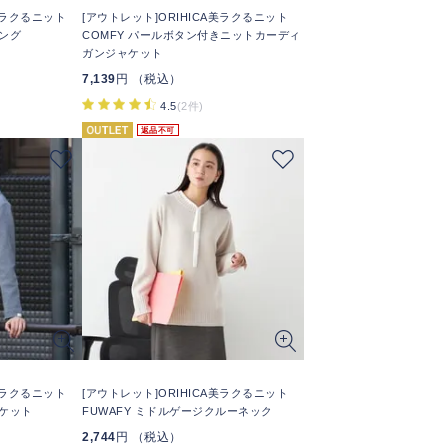
A美ラクるニット
[アウトレット]ORIHICA美ラクるニット
キング
COMFY パールボタン付きニットカーディ
ガンジャケット
7,139
円 （税込）
4.5
(2件)
返品不可
A美ラクるニット
[アウトレット]ORIHICA美ラクるニット
ャケット
FUWAFY ミドルゲージクルーネック
2,744
円 （税込）