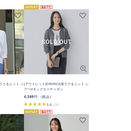
返品不可
美ラクるニット シ
[アウトレット]ORIHICA美ラクるニット シ
アーVネックカーディガン
4,389
円 （税込）
5.0
(1件)
返品不可