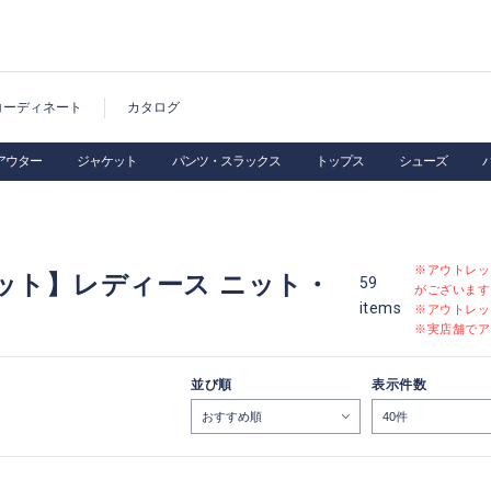
コーディネート
カタログ
アウター
ジャケット
パンツ・スラックス
トップス
シューズ
※アウトレッ
ット】レディース ニット・
59
がございます
items
※アウトレッ
※実店舗でア
並び順
表示件数