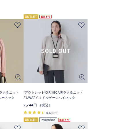
返品不可
A美ラクるニット
[アウトレット]ORIHICA美ラクるニット
クルーネック
FUWAFY ミドルゲージハイネック
2,744
円 （税込）
4.6
(8件)
返品不可