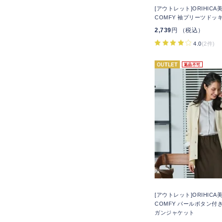
[アウトレット]ORIHIC
COMFY 袖プリーツドッ
2,739
円 （税込）
4.0
(2件)
返品不可
[アウトレット]ORIHIC
COMFY パールボタン付
ガンジャケット