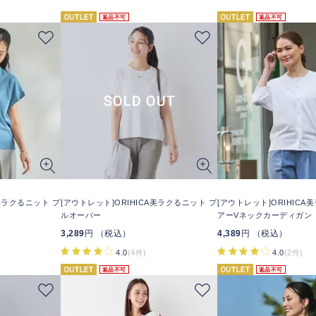
返品不可
返品不可
A美ラクるニット プ
[アウトレット]ORIHICA美ラクるニット プ
[アウトレット]ORIHICA
ルオーバー
アーVネックカーディガン
3,289
円 （税込）
4,389
円 （税込）
4.0
(4件)
4.0
(2件)
返品不可
返品不可