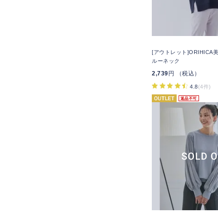
[アウトレット]ORIHIC
ルーネック
2,739
円 （税込）
4.8
(4件)
返品不可