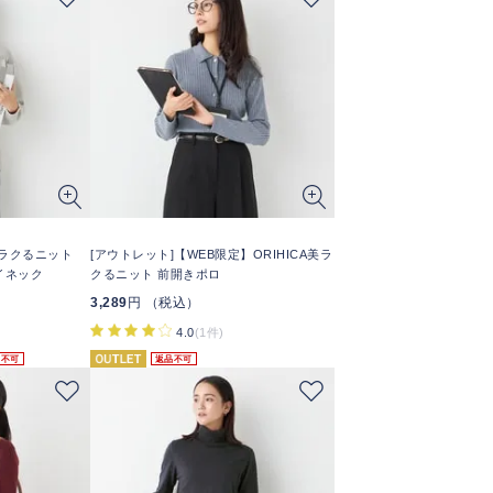
A美ラクるニット
[アウトレット]【WEB限定】ORIHICA美ラ
イネック
クるニット 前開きポロ
3,289
円 （税込）
4.0
(1件)
品不可
返品不可