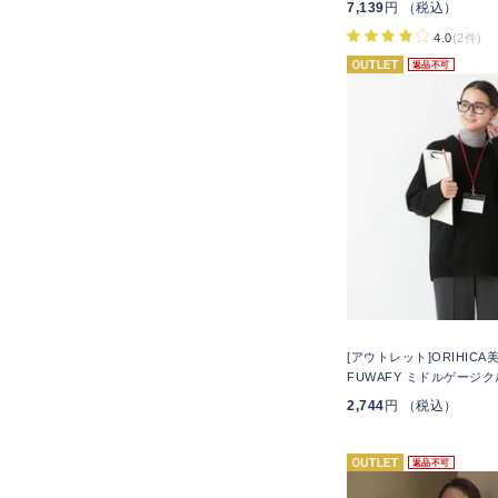
7,139
円 （税込）
4.0
(2件)
返品不可
[アウトレット]ORIHIC
FUWAFY ミドルゲージ
2,744
円 （税込）
返品不可