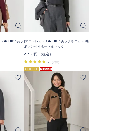
ORIHICA美ラ
[アウトレット]ORIHICA美ラクるニット 袖
ボタン付きタートルネック
2,739
円 （税込）
5.0
(2件)
返品不可