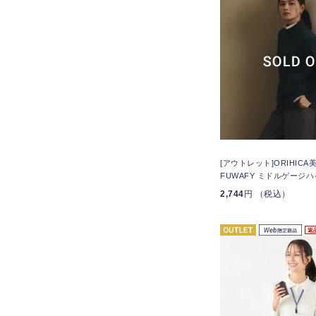
[アウトレット]ORIHIC
FUWAFY ミドルゲージ
2,744
円 （税込）
返