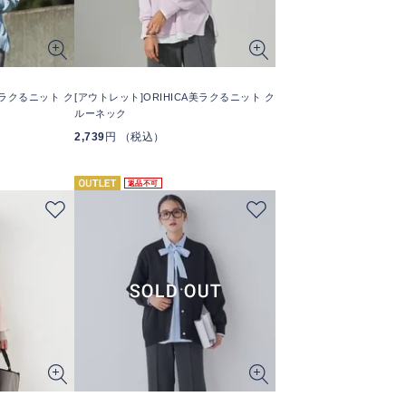
美ラクるニット ク
[アウトレット]ORIHICA美ラクるニット ク
ルーネック
2,739
円 （税込）
返品不可