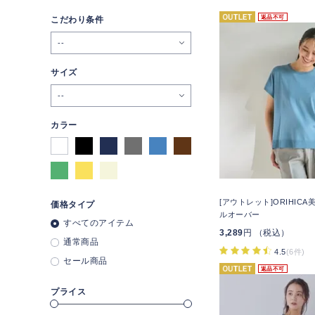
返品不可
こだわり条件
--
サイズ
--
カラー
[アウトレット]ORIHIC
価格タイプ
ルオーバー
すべてのアイテム
3,289
円 （税込）
通常商品
4.5
(6件)
セール商品
返品不可
プライス