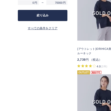
～
円
円
絞り込み
すべての条件をクリア
[アウトレット]ORIHIC
ルーネック
2,739
円 （税込）
4.0
(2件)
返品不可