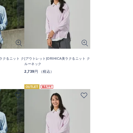
美ラクるニット ク
[アウトレット]ORIHICA美ラクるニット ク
ルーネック
2,739
円 （税込）
返品不可