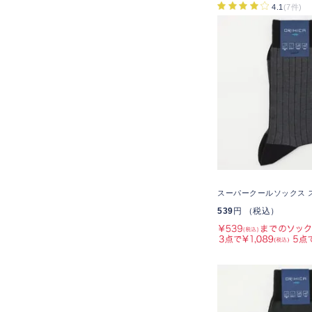
4.1
(7件)
スーパークールソックス 
539
円 （税込）