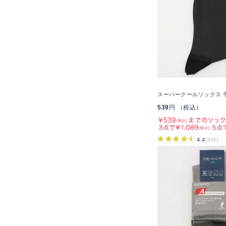
スーパークールソックス 
539
円 （税込）
4.4
(9件)