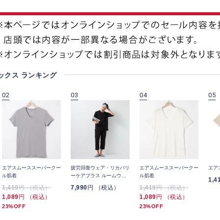
ックス ランキング
02
03
04
05
エアスムーススーパークー
疲労回復ウェア・リカバリ
エアスムーススーパークー
エア
ル肌着
ーケアプラス ルームウェ
ル肌着
1,4
ア 五分袖Tシャツ＆七分丈
1,419
円 （税込）
7,990
円 （税込）
1,419
円 （税込）
パンツ 上下セット ユニセ
1,089
円 （税込）
1,089
円 （税込）
ックス
23%OFF
23%OFF