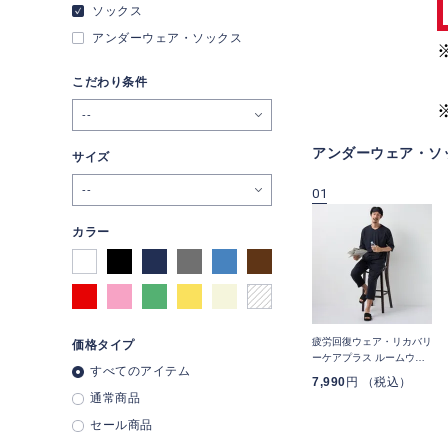
ソックス
アンダーウェア・ソックス
こだわり条件
--
アンダーウェア・ソ
サイズ
--
09
10
01
カラー
ス
スーパークールソックス
スーパークールソックス
疲労回復ウェア・リカバリ
価格タイプ
ス
ストライプ
矢羽根バイヤス
ーケアプラス ルームウェ
すべてのアイテム
ア 五分袖Tシャツ＆七分丈
539
円 （税込）
539
円 （税込）
7,990
円 （税込）
パンツ 上下セット ユニセ
通常商品
ックス
セール商品