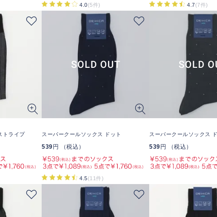
4.0
(5件)
4.7
(7件)
ストライプ
スーパークールソックス ドット
スーパークールソックス 
539
円 （税込）
539
円 （税込）
4.5
(11件)