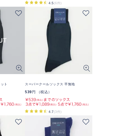
4.5
(6件)
ドット
スーパークールソックス 平無地
539
円 （税込）
4.7
(3件)