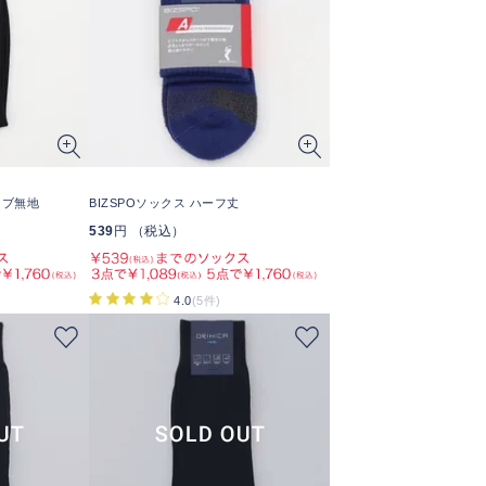
リブ無地
BIZSPOソックス ハーフ丈
539
円 （税込）
4.0
(5件)