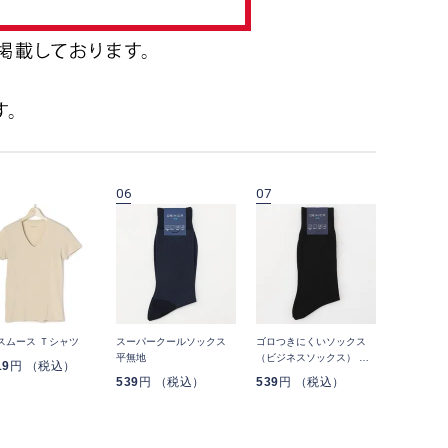
06
07
08
スムース Ｔシャツ
スーパークールソックス
ゴロつきにくいソックス
ゴロつきに
平無地
（ビジネスソックス） 平
（ビジネス
19
円 （税込）
無地
トライプ
539
円 （税込）
539
円 （税込）
539
円 