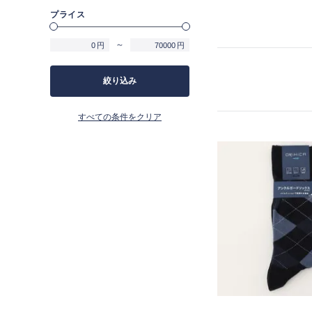
プライス
～
円
円
絞り込み
すべての条件をクリア