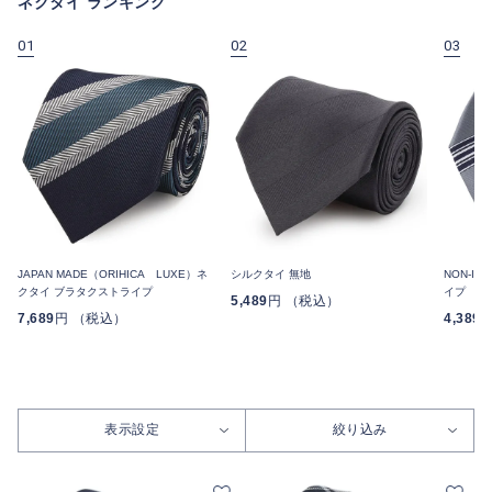
ネクタイ ランキング
01
02
03
JAPAN MADE（ORIHICA LUXE）ネ
シルクタイ 無地
NON-I
クタイ ブラタクストライプ
イプ
5,489
円 （税込）
7,689
円 （税込）
4,389
表示設定
絞り込み