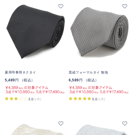
夏用弔事用ネクタイ
黒経フォーマルタイ 無地
5,489
円 （税込）
6,589
円 （税込）
3.0
(1件)
5.0
(1件)