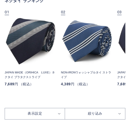
ネクタイ ランキング
01
02
03
JAPAN MADE（ORIHICA LUXE）ネ
NON-IRONウォッシャブルタイ ストラ
JAPAN 
クタイ ブラタクストライプ
イプ
クタイ 
7,689
円 （税込）
4,389
円 （税込）
7,689
表示設定
絞り込み