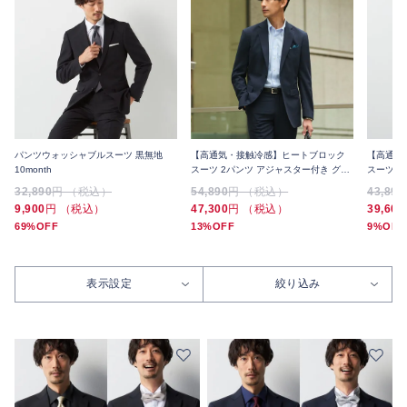
パンツウォッシャブルスーツ 黒無地
【高通気・接触冷感】ヒートブロック
【高通気
10month
スーツ 2パンツ アジャスター付き グレ
スーツ 
ンチェック 2つボタン
ン
32,890
円 （税込）
54,890
円 （税込）
43,890
9,900
円 （税込）
47,300
円 （税込）
39,600
69%OFF
13%OFF
9%OFF
表示設定
絞り込み