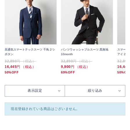
高通気スマートテックスーツ 千鳥 2つ
パンツウォッシャブルスーツ 黒無地
スマート
ボタン
10month
アイ 2つ
32,890
円 （税込）
32,890
円 （税込）
32,890
16,445
円 （税込）
9,900
円 （税込）
16,445
50%OFF
69%OFF
50%OF
表示設定
絞り込み
現在登録されている商品はございません。