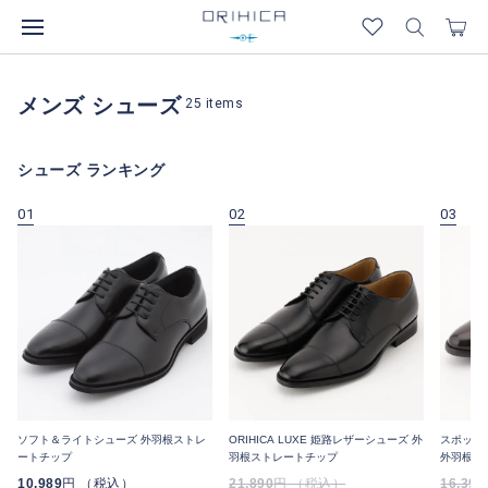
メンズ シューズ
25
items
シューズ ランキング
01
02
03
ソフト＆ライトシューズ 外羽根ストレ
ORIHICA LUXE 姫路レザーシューズ 外
スポット
ートチップ
羽根ストレートチップ
外羽根ス
10,989
円 （税込）
21,890
円 （税込）
16,390