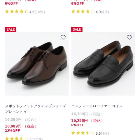
6%OFF
6%OFF
4.6
(10件)
4.0
(4件)
スポットフィットアクティブシューズ
コンフォートローファー コイン
プレ－ントゥ
16,390
円 （税込）
16,390
円 （税込）
15,290
円 （税込）
6%OFF
10,989
円 （税込）
32%OFF
3.5
(4件)
3.5
(2件)