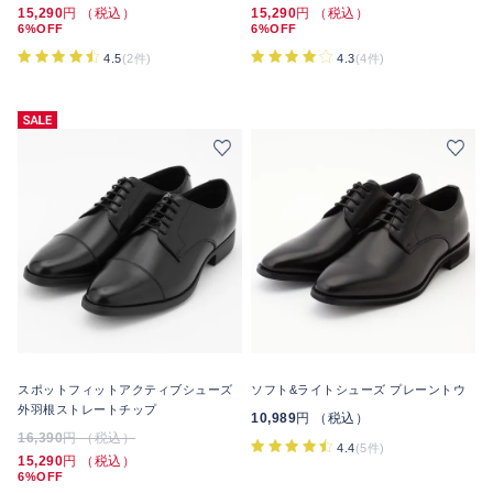
15,290
円 （税込）
15,290
円 （税込）
6%OFF
6%OFF
4.5
(2件)
4.3
(4件)
スポットフィットアクティブシューズ
ソフト&ライトシューズ プレーントウ
外羽根ストレートチップ
10,989
円 （税込）
16,390
円 （税込）
4.4
(5件)
15,290
円 （税込）
6%OFF