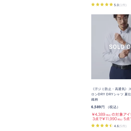
5.0
(1件)
《汗ジミ防止・高通気》
ロンDRY DRYシャツ 夏
織柄
6,589
円 （税込）
4.6
(5件)