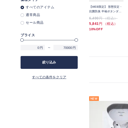
ンア
スーパーノンアイロンスト
すべてのアイテム
スーパーノンアイロンスト
【WEB限定】 形態安定・
ウ
レッチシャツ ワイドカラ
レッチシャツ ボタンダウ
抗菌防臭 半袖ボタンダウ
通常商品
ー 無地
ン 織柄
ンシャツ 3枚セット
5,489
円 （税込）
5,489
円 （税込）
6,490
円 （税込）
セール商品
5,841
円 （税込）
10%OFF
プライス
～
円
円
絞り込み
すべての条件をクリア