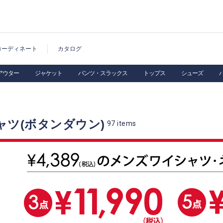
コーディネート
カタログ
アウター
ジャケット
パンツ・スラックス
トップス
シューズ
ャツ(ボタンダウン)
97
items