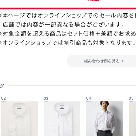
組み合わせ例を見る ＞
グ
02
03
04
05