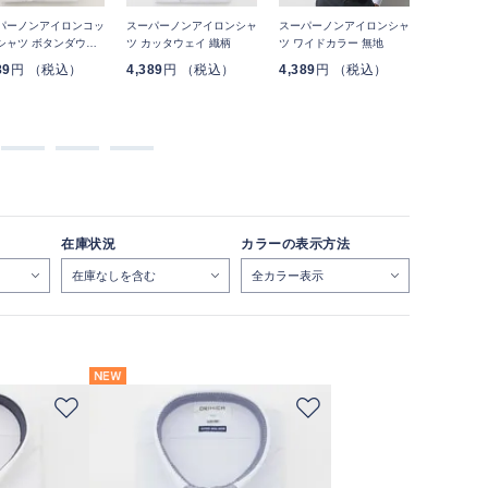
パーノンアイロンコッ
スーパーノンアイロンシャ
スーパーノンアイロンシャ
半袖スーパ
シャツ ボタンダウン
ツ カッタウェイ 織柄
ツ ワイドカラー 無地
イロンシャ
ン 織柄
89
円 （税込）
4,389
円 （税込）
4,389
円 （税込）
4,389
円
在庫状況
カラーの表示方法