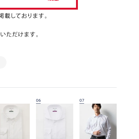
06
07
08