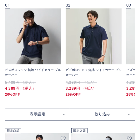
01
02
03
ビズポロシャツ 無地 ワイドカラー プル
ビズポロシャツ 無地 ワイドカラー プル
ビズポロ
オーバー
オーバー
オーバー
5,489
円 （税込）
4,389
円 （税込）
4,389
4,389
円 （税込）
3,289
円 （税込）
3,289
20%OFF
25%OFF
25%OF
表示設定
絞り込み