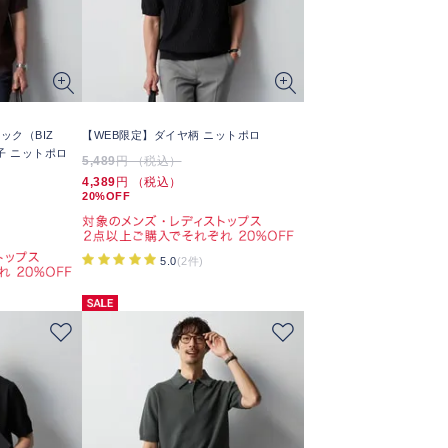
ック（BIZ
【WEB限定】ダイヤ柄 ニットポロ
の子 ニットポロ
5,489
円 （税込）
4,389
円 （税込）
20%OFF
5.0
(2件)