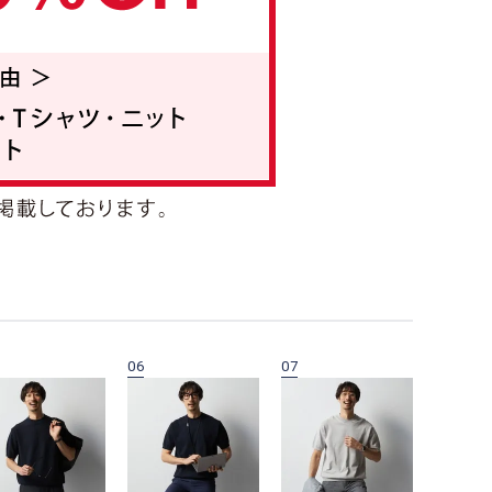
06
07
08