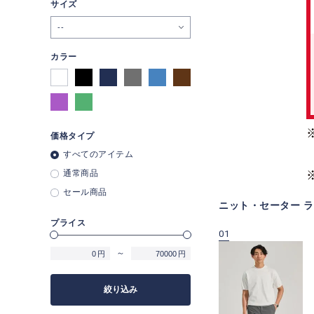
サイズ
--
カラー
価格タイプ
すべてのアイテム
通常商品
セール商品
ニット・セーター 
プライス
09
10
01
～
円
円
絞り込み