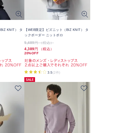
Z KNIT） タ
【WEB限定】ビズニット（BIZ KNIT） タ
ックボーダー ニットポロ
5,489
円 （税込）
4,389
円 （税込）
20%OFF
3.5
(2件)