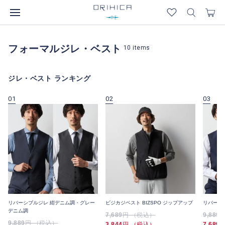
フォーマルジレ・ベスト
10
items
ジレ・ベスト ランキング
01
02
03
リバーシブルジレ 紺デニム調・グレー
ビジカジベスト BIZSPO ジップアップ
リバーシ
デニム調
7,689
円 （税込）
9,889
9,889
円 （税込）
3,844
円 （税込）
7,689