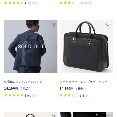
4.7
(12件)
3.8
(4件)
軽量BIZソフトバックパック
コーデュラナイロンブリーフバッグ
14,190
円 （税込）
14,190
円 （税込）
5.0
(1件)
3.5
(2件)