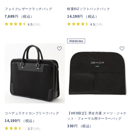
フェイクレザークラッチバッグ
軽量BIZソフトバックパック
7,689
円 （税込）
14,190
円 （税込）
4.5
(2件)
4.5
(2件)
コーデュラナイロンブリーフバッグ
【WEB限定】男女共通 スーツ・ジャケ
ット・フォーマル用テーラーバッグ
14,190
円 （税込）
330
円 （税込）
3.7
(3件)