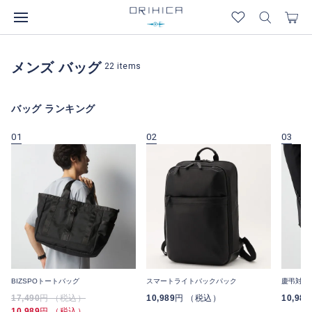
メンズ バッグ
22
items
バッグ ランキング
01
02
03
BIZSPOトートバッグ
スマートライトバックパック
慶弔対応
17,490
円 （税込）
10,989
円 （税込）
10,989
10,989
円 （税込）