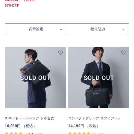
37%OFF
表示設定
絞り込み
スマートトートバッグ シボ合皮
コンパクトブリーフ サフィアーノ
10,989
円 （税込）
14,190
円 （税込）
4.2
(11件)
5.0
(3件)