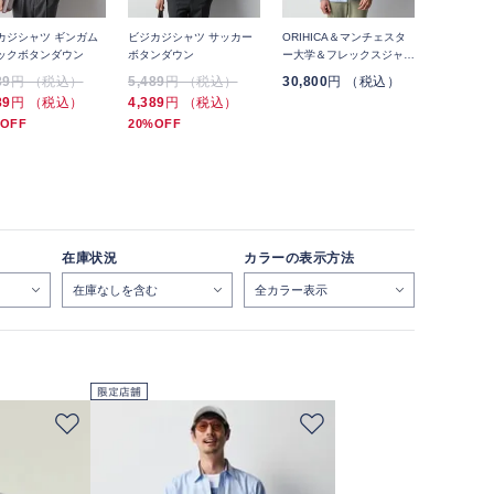
カジシャツ ギンガム
ビジカジシャツ サッカー
ORIHICA＆マンチェスタ
ビジカジシ
ックボタンダウン
ボタンダウン
ー大学＆フレックスジャパ
ック バン
ン産学協働開発 シエナ バ
89
円 （税込）
5,489
円 （税込）
30,800
円 （税込）
5,489
円
ンフォードさんデザイン
89
円 （税込）
4,389
円 （税込）
4,389
円
OFF
20%OFF
20%OFF
在庫状況
カラーの表示方法