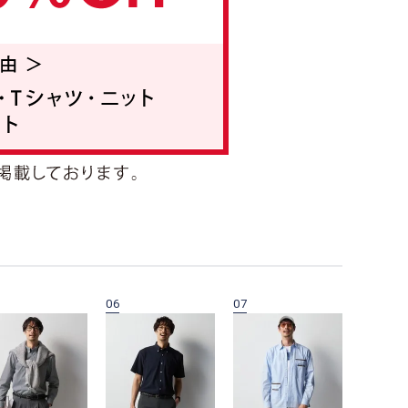
06
07
08