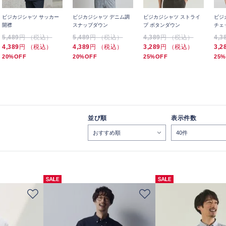
ビジカジシャツ サッカー
ビジカジシャツ デニム調
ビジカジシャツ ストライ
ビジ
開襟
スナップダウン
プ ボタンダウン
チェ
5,489
円 （税込）
5,489
円 （税込）
4,389
円 （税込）
4,3
4,389
円 （税込）
4,389
円 （税込）
3,289
円 （税込）
3,2
20%OFF
20%OFF
25%OFF
25%
並び順
表示件数