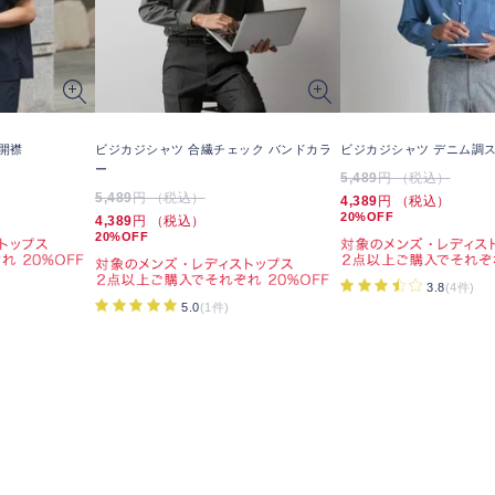
開襟
ビジカジシャツ 合繊チェック バンドカラ
ビジカジシャツ デニム調
ー
5,489
円 （税込）
5,489
円 （税込）
4,389
円 （税込）
20%OFF
4,389
円 （税込）
20%OFF
3.8
(4件)
5.0
(1件)