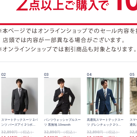
02
03
04
05
スマートテックスーツ 2パ
パンツウォッシャブルスー
高通気スマートテックスー
スマ
ンツ バーズアイ 2つボタ
ツ 黒無地 10month
ツ グレンチェック 2つボ
通気
ン
タン
32,890
円 （税込）
32,890
円 （税込）
32,890
円 （税込）
32,