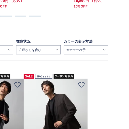
600
円 （税込）
10,890
円 （税込）
16,445
円
OFF
10%OFF
50%OFF
在庫状況
カラーの表示方法