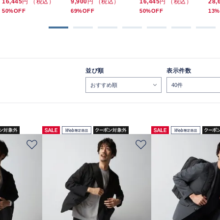
16,445
円 （税込）
9,900
円 （税込）
16,445
円 （税込）
28,
50%OFF
69%OFF
50%OFF
13%
並び順
表示件数