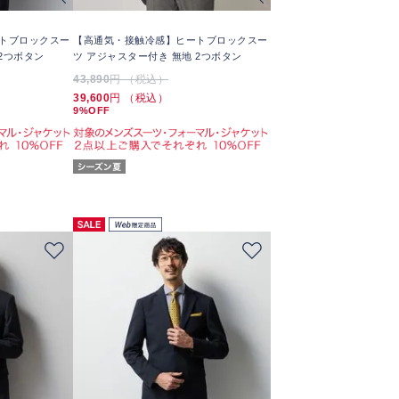
トブロックスー
【高通気・接触冷感】ヒートブロックスー
2つボタン
ツ アジャスター付き 無地 2つボタン
43,890
円 （税込）
39,600
円 （税込）
9%OFF