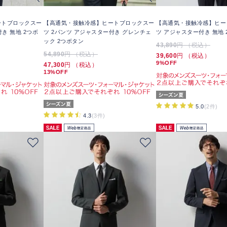
ートブロックスー
【高通気・接触冷感】ヒートブロックスー
【高通気・接触冷感】ヒー
き 無地 2つボ
ツ 2パンツ アジャスター付き グレンチェ
ツ アジャスター付き 無地 
ック 2つボタン
43,890
円 （税込）
54,890
円 （税込）
39,600
円 （税込）
9%OFF
47,300
円 （税込）
13%OFF
5.0
(2件)
4.3
(3件)