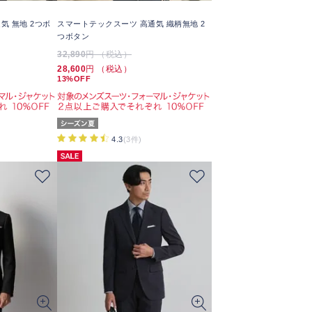
気 無地 2つボ
スマートテックスーツ 高通気 織柄無地 2
つボタン
32,890
円 （税込）
28,600
円 （税込）
13%OFF
4.3
(3件)