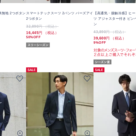
柄無地 2つボタン
スマートテックスーツ 2パンツ バーズアイ
【高通気・接触冷感】ヒー
2つボタン
ツ アジャスター付き ピン
ン
32,890
円 （税込）
43,890
円 （税込）
16,445
円 （税込）
50%OFF
39,600
円 （税込）
9%OFF