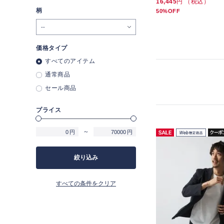
47,300
円 （税込）
10,890
円 （税込）
16,445
円 （税込）
柄
13%OFF
10%OFF
50%OFF
価格タイプ
すべてのアイテム
通常商品
セール商品
プライス
～
円
円
絞り込み
すべての条件をクリア