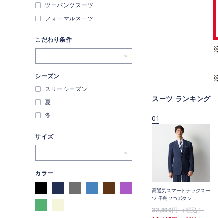
ツーパンツスーツ
フォーマルスーツ
こだわり条件
--
シーズン
スリーシーズン
スーツ ランキング
夏
冬
09
10
01
サイズ
--
カラー
スー
【高通気・接触冷感】ヒー
【WEB限定】アクティブ
高通気スマートテックスー
トブロックスーツ 2パンツ
ワークスーツ 軽量ストレ
ツ 千鳥 2つボタン
アジャスター付き グレン
ッチ オールシーズンタイ
54,890
円 （税込）
12,100
円 （税込）
32,890
円 （税込）
チェック 2つボタン
プ ユニセックス