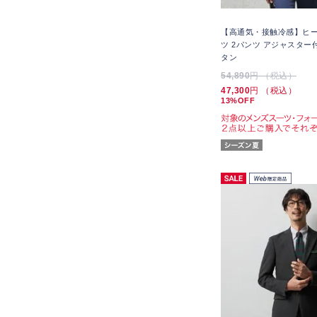
【高通気・接触冷感】ヒ
ツ 2パンツ アジャスター付
タン
54,890
円 （税込）
47,300
円 （税込）
13%OFF