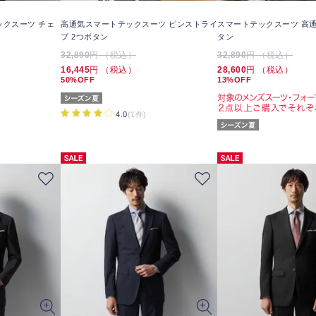
ックスーツ チェ
高通気スマートテックスーツ ピンストライ
スマートテックスーツ 高通
プ 2つボタン
タン
32,890
円 （税込）
32,890
円 （税込）
16,445
円 （税込）
28,600
円 （税込）
50%OFF
13%OFF
4.0
(1件)