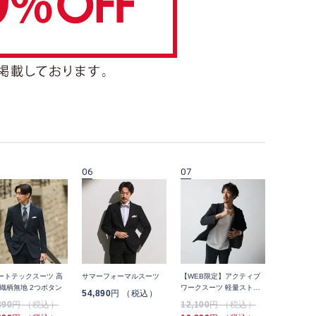
06
07
08
ートテックスーツ 高
サマーフォーマルスーツ
【WEB限定】アクティブ
高通気スマ
 織柄無地 2つボタン
ワークスーツ 軽量ストレ
ツ 千鳥 2
54,890
円 （税込）
ッチ オールシーズンタイ
890
円 （税込）
12,100
円 （税込）
32,890
円
プ ユニセックス