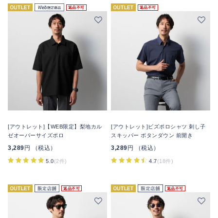
返品不可
返品不可
[アウトレット]【WEB限定】梨地カル
[アウトレット]ビズポロシャツ 刺し子
ゼオーバーサイズポロ
スキッパー ボタンダウン 前開き
3,289
円 （税込）
3,289
円 （税込）
5.0
(2件)
4.7
(18件)
返品不可
返品不可