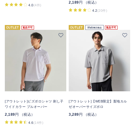
2,189
円 （税込）
4.0
(4件)
4.2
(20件)
返品不可
返品不可
[アウトレット]ビズポロシャツ 刺し子
[アウトレット]【WEB限定】梨地カル
ワイドカラー プルオーバー
ゼオーバーサイズポロ
2,189
円 （税込）
3,289
円 （税込）
4.6
(14件)