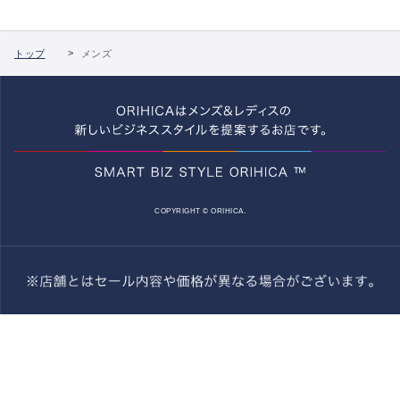
トップ
メンズ
COPYRIGHT © ORIHICA.