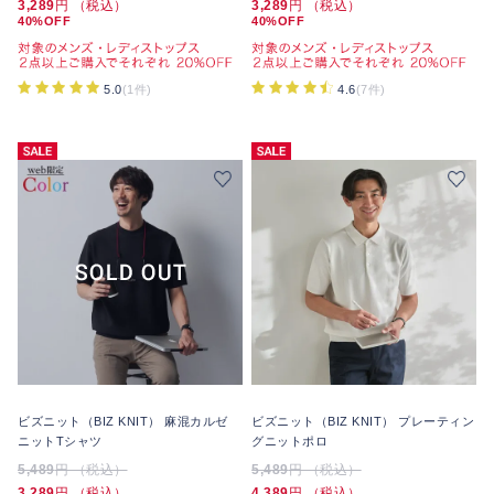
3,289
円 （税込）
3,289
円 （税込）
40%OFF
40%OFF
5.0
(1件)
4.6
(7件)
ビズニット（BIZ KNIT） 麻混カルゼ
ビズニット（BIZ KNIT） プレーティン
ニットTシャツ
グニットポロ
5,489
円 （税込）
5,489
円 （税込）
3,289
円 （税込）
4,389
円 （税込）