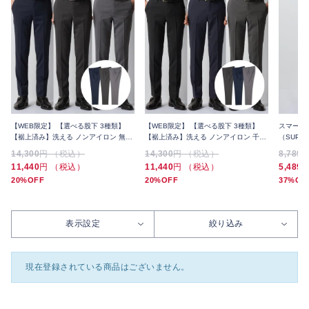
【WEB限定】 【選べる股下 3種類】
【WEB限定】 【選べる股下 3種類】
スマート
【裾上済み】洗える ノンアイロン 無地
【裾上済み】洗える ノンアイロン 千鳥
（SUPE
スラックス 3本セット 夏
スラックス 3本セット 夏
上げ済み
14,300
円 （税込）
14,300
円 （税込）
8,789
11,440
円 （税込）
11,440
円 （税込）
5,489
20%OFF
20%OFF
37%OF
表示設定
絞り込み
現在登録されている商品はございません。