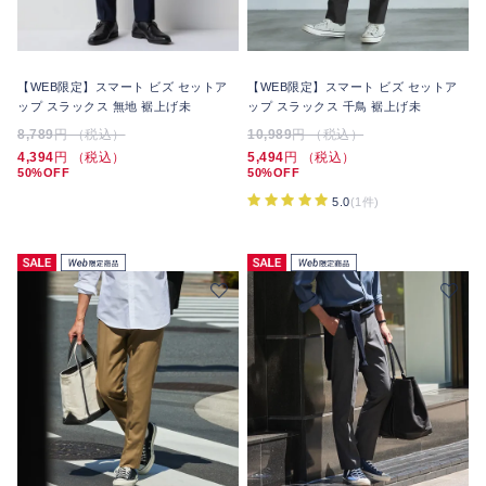
【WEB限定】スマート ビズ セットア
【WEB限定】スマート ビズ セットア
ップ スラックス 無地 裾上げ未
ップ スラックス 千鳥 裾上げ未
8,789
円 （税込）
10,989
円 （税込）
4,394
円 （税込）
5,494
円 （税込）
50%OFF
50%OFF
5.0
(1件)