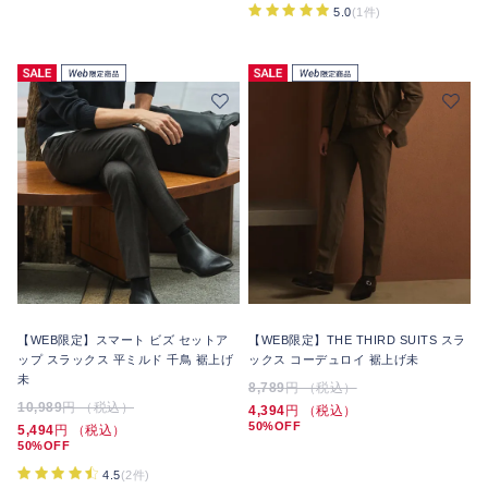
5.0
(1件)
【WEB限定】スマート ビズ セットア
【WEB限定】THE THIRD SUITS スラ
ップ スラックス 平ミルド 千鳥 裾上げ
ックス コーデュロイ 裾上げ未
未
8,789
円 （税込）
10,989
円 （税込）
4,394
円 （税込）
50%OFF
5,494
円 （税込）
50%OFF
4.5
(2件)