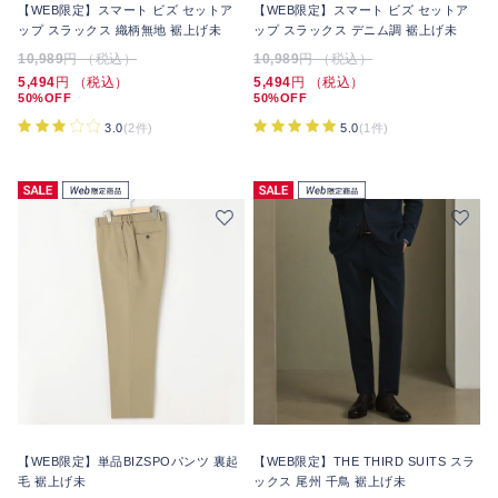
【WEB限定】スマート ビズ セットア
【WEB限定】スマート ビズ セットア
ップ スラックス 織柄無地 裾上げ未
ップ スラックス デニム調 裾上げ未
10,989
円 （税込）
10,989
円 （税込）
5,494
円 （税込）
5,494
円 （税込）
50%OFF
50%OFF
3.0
(2件)
5.0
(1件)
【WEB限定】単品BIZSPOパンツ 裏起
【WEB限定】THE THIRD SUITS スラ
毛 裾上げ未
ックス 尾州 千鳥 裾上げ未