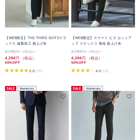
【WEB限定】THE THIRD SUITSスラ
【WEB限定】スマート ビズ セットア
ックス 減量加工 裾上げ未
ップ スラックス 無地 裾上げ未
8,789
円 （税込）
8,789
円 （税込）
4,394
円 （税込）
4,394
円 （税込）
50%OFF
50%OFF
5.0
(1件)
4.0
(1件)