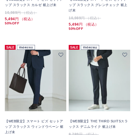
ップ スラックス カルゼ 裾上げ未
ップ スラックス グレンチェック 裾上
げ未
10,989
円 （税込）
10,989
円 （税込）
5,494
円 （税込）
50%OFF
5,494
円 （税込）
50%OFF
【WEB限定】スマート ビズ セットア
【WEB限定】THE THIRD SUITSスラ
ップ スラックス ウィンドウペーン 裾
ックス デニムライク 裾上げ未
上げ未
8,789
円 （税込）