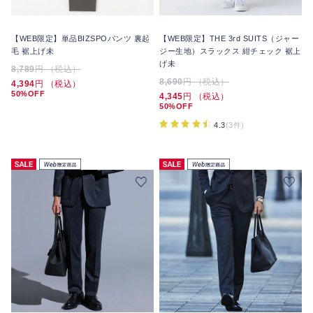
【WEB限定】単品BIZSPOパンツ 裏起
【WEB限定】THE 3rd SUITS（ジャー
毛 裾上げ未
ジー生地）スラックス 紺チェック 裾上
げ未
8,789
円 （税込）
8,690
円 （税込）
4,394
円 （税込）
50%OFF
4,345
円 （税込）
50%OFF
4.3
(3件)