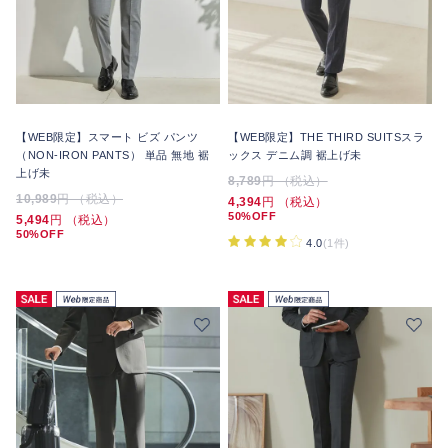
【WEB限定】スマート ビズ パンツ
【WEB限定】THE THIRD SUITSスラ
（NON-IRON PANTS） 単品 無地 裾
ックス デニム調 裾上げ未
上げ未
8,789
円 （税込）
10,989
円 （税込）
4,394
円 （税込）
50%OFF
5,494
円 （税込）
50%OFF
4.0
(1件)