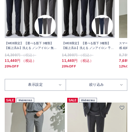
【WEB限定】 【選べる股下 3種類】
【WEB限定】 【選べる股下 3種類】
スマート 
【裾上済み】洗える ノンアイロン 無地
【裾上済み】洗える ノンアイロン 千鳥
感 組織
スラックス 3本セット 夏
スラックス 3本セット 夏
14,300
円 （税込）
14,300
円 （税込）
8,789
11,440
円 （税込）
11,440
円 （税込）
7,689
20%OFF
20%OFF
12%OF
表示設定
絞り込み