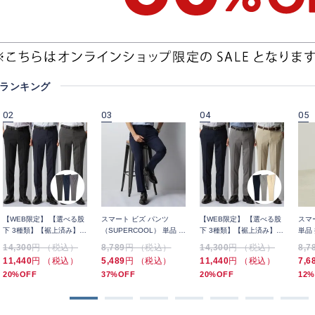
 ランキング
02
03
04
05
【WEB限定】 【選べる股
スマート ビズ パンツ
【WEB限定】 【選べる股
スマ
下 3種類】【裾上済み】洗
（SUPERCOOL） 単品 高
下 3種類】【裾上済み】洗
単品
える ノンアイロン 千鳥 ス
通気 無地 裾上げ済み
える ノンアイロン 麻調 ス
上げ
14,300
円 （税込）
8,789
円 （税込）
14,300
円 （税込）
8,7
ラックス 3本セット 夏
ラックス 3本セット 夏
11,440
円 （税込）
5,489
円 （税込）
11,440
円 （税込）
7,6
20%OFF
37%OFF
20%OFF
12%