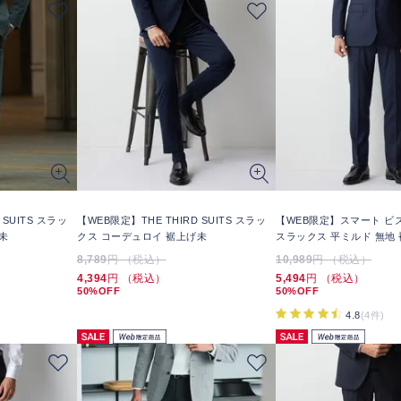
 SUITS スラッ
【WEB限定】THE THIRD SUITS スラッ
【WEB限定】スマート ビ
未
クス コーデュロイ 裾上げ未
スラックス 平ミルド 無地
8,789
円 （税込）
10,989
円 （税込）
4,394
円 （税込）
5,494
円 （税込）
50%OFF
50%OFF
4.8
(4件)