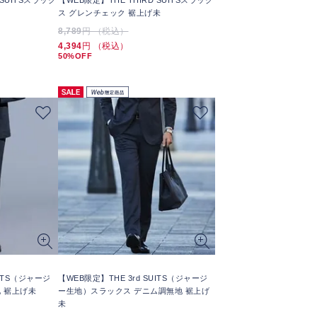
 SUITSスラック
【WEB限定】THE THIRD SUITSスラック
ス グレンチェック 裾上げ未
8,789
円 （税込）
4,394
円 （税込）
50%OFF
UITS（ジャージ
【WEB限定】THE 3rd SUITS（ジャージ
 裾上げ未
ー生地）スラックス デニム調無地 裾上げ
未