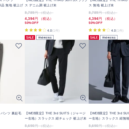
ズ パンツ
【WEB限定】THE THIRD SUITSスラック
【WEB限定】THE THIRD
 単品 無地 裾上げ
ス デニム調 裾上げ未
ス 無地 裾上げ未
8,789
円 （税込）
8,789
円 （税込）
4,394
円 （税込）
4,394
円 （税込）
50%OFF
50%OFF
4.0
(1件)
4.0
(1件)
Oパンツ 裏起毛
【WEB限定】THE 3rd SUITS（ジャージ
【WEB限定】THE 3rd S
ー生地）スラックス 紺チェック 裾上げ未
ー生地）スラックス 紺無地
8,690
円 （税込）
8,690
円 （税込）