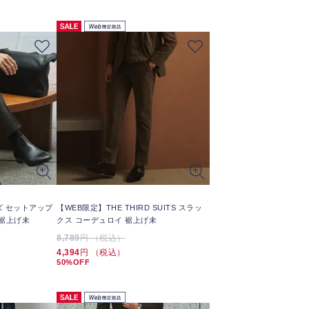
ズ セットアップ
【WEB限定】THE THIRD SUITS スラッ
 裾上げ未
クス コーデュロイ 裾上げ未
8,789
円 （税込）
4,394
円 （税込）
50%OFF