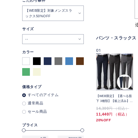
こだわり条件
【WEB限定】対象メンズスラ
ックス50%OFF
サイズ
パンツ・スラックス
--
09
10
01
カラー
価格タイプ
すべてのアイテム
ッ
スマート ビジカジ パンツ
【WEB限定】スマート ビ
【WEB限定】 【選べる股
スラ
単品 接触冷感 組織無地 裾
ズ セットアップ
下 3種類】【裾上済み】洗
通常商品
上げ済み
（SUPERCOOL） スラッ
える ノンアイロン 無地 ス
8,789
円 （税込）
6,589
円 （税込）
14,300
円 （税込）
クス 千鳥 裾上げ未
ラックス 3本セット 夏
セール商品
7,689
円 （税込）
5,489
円 （税込）
11,440
円 （税込）
12%OFF
16%OFF
20%OFF
プライス