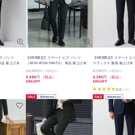
ズ パンツ
【WEB限定】スマート ビズ パンツ
【WEB限定】スマート ビ
 単品 裾上げ未
（NON-IRON PANTS） 単品 裾上げ未
スラックス 無地 裾上げ未
10,989
円 （税込）
8,789
円 （税込）
5,494
円 （税込）
4,394
円 （税込）
50%OFF
50%OFF
5.0
(1件)