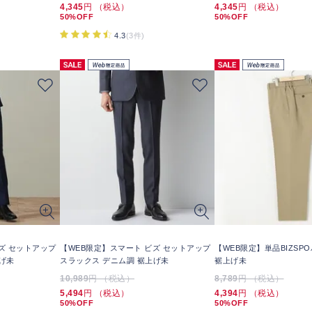
4,345
円 （税込）
4,345
円 （税込）
50%OFF
50%OFF
4.3
(3件)
ズ セットアップ
【WEB限定】スマート ビズ セットアップ
【WEB限定】単品BIZSP
げ未
スラックス デニム調 裾上げ未
裾上げ未
10,989
円 （税込）
8,789
円 （税込）
5,494
円 （税込）
4,394
円 （税込）
50%OFF
50%OFF