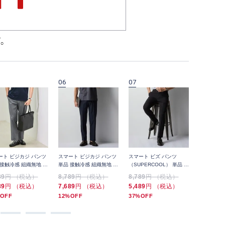
06
07
08
ート ビジカジ パンツ
スマート ビジカジ パンツ
スマート ビズ パンツ
スマート 
 接触冷感 組織無地 裾
単品 接触冷感 組織無地 裾
（SUPERCOOL） 単品 高
プ（SUPE
済み
上げ済み
通気 チェック 裾上げ済み
ックス 千
89
円 （税込）
8,789
円 （税込）
8,789
円 （税込）
6,589
円
89
円 （税込）
7,689
円 （税込）
5,489
円 （税込）
5,489
円
OFF
12%OFF
37%OFF
16%OFF