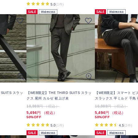
5.0
(1件)
 SUITS スラッ
【WEB限定】THE THIRD SUITS スラッ
【WEB限定】スマート ビ
クス 尾州 カルゼ 裾上げ未
スラックス 平ミルド 千鳥
10,989
円 （税込）
10,989
円 （税込）
5,494
円 （税込）
5,494
円 （税込）
50%OFF
50%OFF
5.0
(1件)
4.5
(2件)