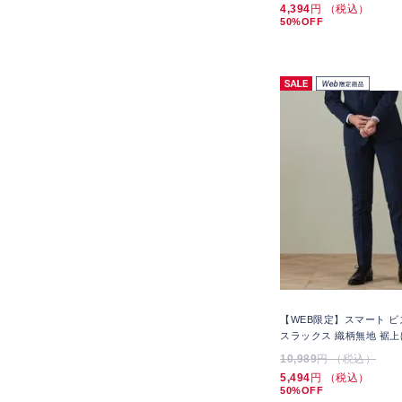
4,394
円 （税込）
50%OFF
【WEB限定】スマート ビ
スラックス 織柄無地 裾上
10,989
円 （税込）
5,494
円 （税込）
50%OFF