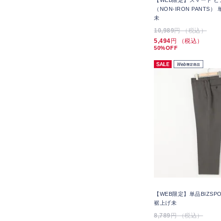
【WEB限定】スマート ビ
（NON-IRON PANTS）
未
10,989
円 （税込）
5,494
円 （税込）
50%OFF
【WEB限定】単品BIZSP
裾上げ未
8,789
円 （税込）