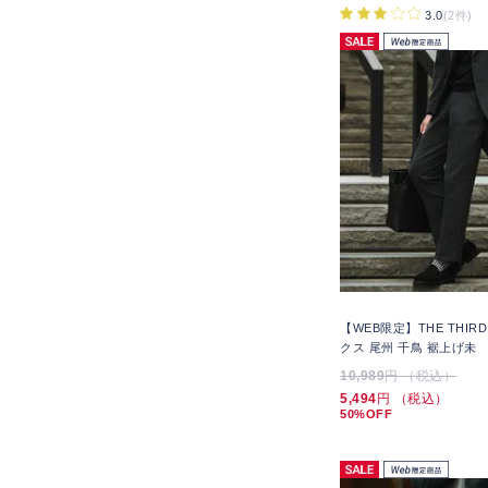
3.0
(2件)
【WEB限定】THE THIRD
クス 尾州 千鳥 裾上げ未
10,989
円 （税込）
5,494
円 （税込）
50%OFF