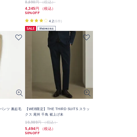
8,690
円 （税込）
4,345
円 （税込）
50%OFF
4.2
(6件)
Oパンツ 裏起毛
【WEB限定】THE THIRD SUITS スラッ
クス 尾州 千鳥 裾上げ未
10,989
円 （税込）
5,494
円 （税込）
50%OFF