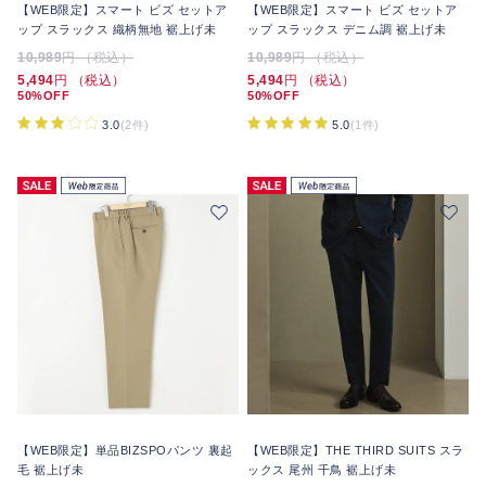
【WEB限定】スマート ビズ セットア
【WEB限定】スマート ビズ セットア
ップ スラックス 織柄無地 裾上げ未
ップ スラックス デニム調 裾上げ未
10,989
円 （税込）
10,989
円 （税込）
5,494
円 （税込）
5,494
円 （税込）
50%OFF
50%OFF
3.0
(2件)
5.0
(1件)
【WEB限定】単品BIZSPOパンツ 裏起
【WEB限定】THE THIRD SUITS スラ
毛 裾上げ未
ックス 尾州 千鳥 裾上げ未