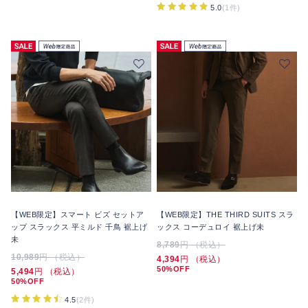
5.0
(1件)
【WEB限定】スマート ビズ セットア
【WEB限定】THE THIRD SUITS スラ
ップ スラックス 平ミルド 千鳥 裾上げ
ックス コーデュロイ 裾上げ未
未
8,789
円 （税込）
10,989
円 （税込）
4,394
円 （税込）
50%OFF
5,494
円 （税込）
50%OFF
4.5
(2件)