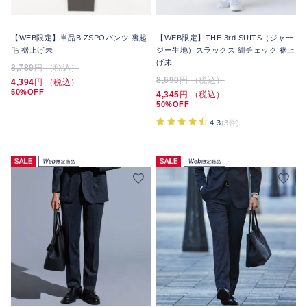
【WEB限定】単品BIZSPOパンツ 裏起
【WEB限定】THE 3rd SUITS（ジャー
毛 裾上げ未
ジー生地）スラックス 紺チェック 裾上
げ未
8,789
円 （税込）
8,690
円 （税込）
4,394
円 （税込）
50%OFF
4,345
円 （税込）
50%OFF
4.3
(3件)