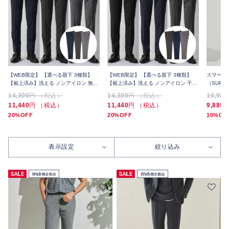
【WEB限定】 【選べる股下 3種類】
【WEB限定】 【選べる股下 3種類】
スマート
【裾上済み】洗える ノンアイロン 無地
【裾上済み】洗える ノンアイロン 千鳥
（SUPE
スラックス 3本セット 夏
スラックス 3本セット 夏
ピンヘッ
14,300
円 （税込）
14,300
円 （税込）
10,989
11,440
円 （税込）
11,440
円 （税込）
9,889
20%OFF
20%OFF
10%OF
表示設定
絞り込み