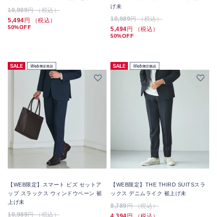
げ未
10,989
円 （税込）
10,989
円 （税込）
5,494
円 （税込）
50%OFF
5,494
円 （税込）
50%OFF
【WEB限定】スマート ビズ セットア
【WEB限定】THE THIRD SUITSスラ
ップ スラックス ウィンドウペーン 裾
ックス デニムライク 裾上げ未
上げ未
8,789
円 （税込）
10,989
円 （税込）
4,394
円 （税込）