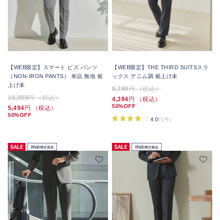
【WEB限定】スマート ビズ パンツ
【WEB限定】THE THIRD SUITSスラ
（NON-IRON PANTS） 単品 無地 裾
ックス デニム調 裾上げ未
上げ未
8,789
円 （税込）
10,989
円 （税込）
4,394
円 （税込）
50%OFF
5,494
円 （税込）
50%OFF
4.0
(1件)