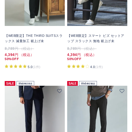
【WEB限定】THE THIRD SUITSスラ
【WEB限定】スマート ビズ セットア
ックス 減量加工 裾上げ未
ップ スラックス 無地 裾上げ未
8,789
円 （税込）
8,789
円 （税込）
4,394
円 （税込）
4,394
円 （税込）
50%OFF
50%OFF
5.0
(1件)
4.0
(1件)