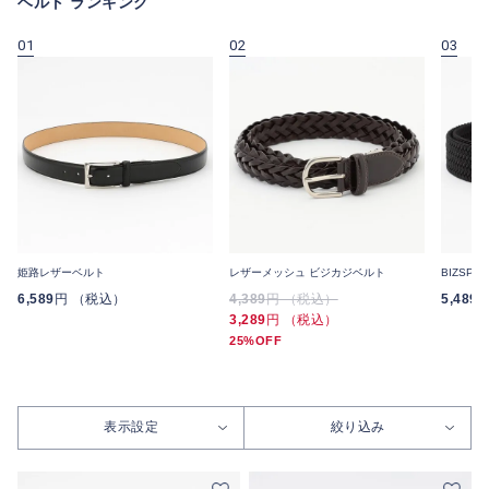
ベルト ランキング
01
02
03
姫路レザーベルト
レザーメッシュ ビジカジベルト
BIZSP
6,589
円 （税込）
4,389
円 （税込）
5,489
3,289
円 （税込）
25%OFF
表示設定
絞り込み