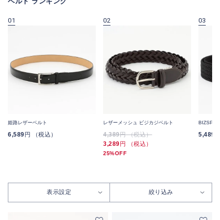
ベルト ランキング
01
02
03
姫路レザーベルト
レザーメッシュ ビジカジベルト
BIZSP
6,589
円 （税込）
4,389
円 （税込）
5,489
3,289
円 （税込）
25%OFF
表示設定
絞り込み