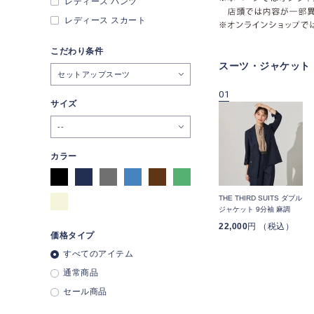
レディース パンツ
レディース スカート
こだわり条件
スーツ・ジャケット
セットアップスーツ
09
10
01
サイズ
--
カラー
THE THIRD SUITS クロッ
エアーテックスパンセット
THE THIRD SUITS ダブル
ー
プドパンツ 麻調
アップ ノッチジャケット
ジャケット 9分袖 麻調
9分袖 千鳥
12,100
円 （税込）
24,200
円 （税込）
22,000
円 （税込）
価格タイプ
17,600
円 （税込）
27%OFF
すべてのアイテム
通常商品
セール商品