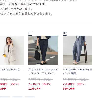
06
07
08
Y TAILOREDジャケッ
洗えるストレッチセットア
THE THIRD SUITS ワイド
ORIHIC
ップ クロップドパンツ チ
パンツ 麻調
PANTS A
ェック
パード
290
円 （税込）
8,800
円 （税込）
12,100
円 （税込）
6,589
円
100
円 （税込）
7,700
円 （税込）
7,700
円 （税込）
5,489
円
OFF
12%OFF
36%OFF
16%OFF