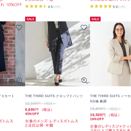
4.5
(2件)
5.0
(1件)
フレアスカート
THE THIRD SUITS クロップドパンツ
THE THIRD SUITS 
9分袖 麻調
12,100
円 （税込）
19,800
円 （税込）
6,600
円 （税込）
45%OFF
16,500
円 （税込）
16%OFF