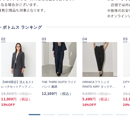
・ボトムス ランキング
02
03
04
05
【WEB限定】洗えるスト
THE THIRD SUITS ワイド
ORIHICAフラミンゴ
CIT
レッチセットアップ ノッ
パンツ 麻調
PANTS AIRY タックテー
ト
チジャケット 長袖 千鳥
パード
16,500
円 （税込）
12,100
円 （税込）
6,589
円 （税込）
15,
11,000
円 （税込）
5,489
円 （税込）
12,
33%OFF
16%OFF
20%