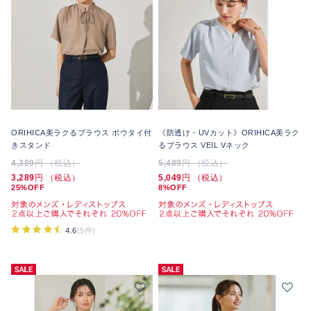
ORIHICA美ラクるブラウス ボウタイ付
《防透け・UVカット》ORIHICA美ラク
きスタンド
るブラウス VEIL Vネック
4,389
円 （税込）
5,489
円 （税込）
3,289
円 （税込）
5,049
円 （税込）
25%OFF
8%OFF
4.6
(5件)