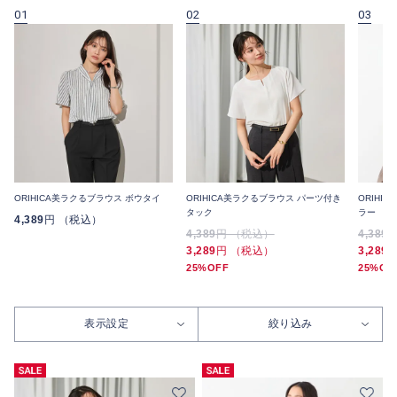
01
02
03
ORIHICA美ラクるブラウス ボウタイ
ORIHICA美ラクるブラウス パーツ付き
ORIHI
タック
ラー
4,389
円 （税込）
4,389
円 （税込）
4,389
3,289
円 （税込）
3,289
25%OFF
25%OF
表示設定
絞り込み