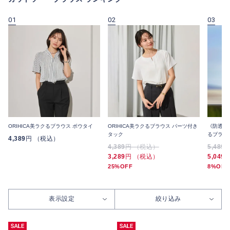
01
02
03
ORIHICA美ラクるブラウス ボウタイ
ORIHICA美ラクるブラウス パーツ付き
《防透け・
タック
るブラウス
4,389
円 （税込）
4,389
円 （税込）
5,489
3,289
円 （税込）
5,049
25%OFF
8%OFF
表示設定
絞り込み