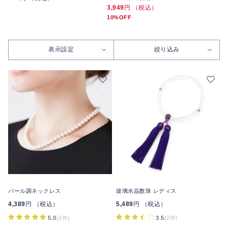
3,949
円 （税込）
10%OFF
表示設定
絞り込み
パール調ネックレス
玻璃水晶数珠 レディス
4,389
円 （税込）
5,489
円 （税込）
5.0
(2件)
3.5
(2件)