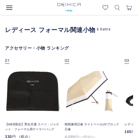
レディース フォーマル関連小物
6
items
アクセサリー・小物 ランキング
01
02
03
【WEB限定】男女共通 スーツ・ジャケ
晴雨兼用日傘 ライトベールUVブロック
レディス
ット・フォーマル用テーラーバッグ
日傘
165
円
330
円 （税込）
4,389
円 （税込）