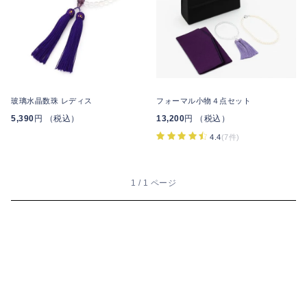
玻璃水晶数珠 レディス
フォーマル小物４点セット
5,390
円 （税込）
13,200
円 （税込）
4.4
(7件)
1 / 1 ページ