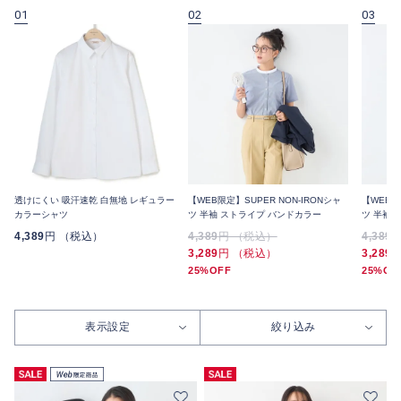
01
02
03
透けにくい 吸汗速乾 白無地 レギュラー
【WEB限定】SUPER NON-IRONシャ
【WEB限
カラーシャツ
ツ 半袖 ストライプ バンドカラー
ツ 半袖
4,389
円 （税込）
4,389
円 （税込）
4,389
3,289
円 （税込）
3,289
25%OFF
25%OF
表示設定
絞り込み