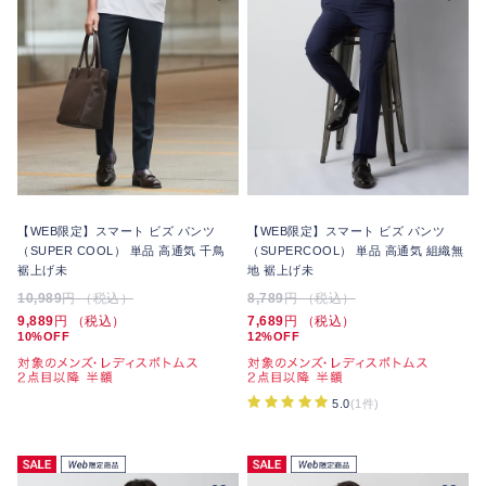
【WEB限定】スマート ビズ パンツ
【WEB限定】スマート ビズ パンツ
（SUPER COOL） 単品 高通気 千鳥
（SUPERCOOL） 単品 高通気 組織無
裾上げ未
地 裾上げ未
10,989
円 （税込）
8,789
円 （税込）
9,889
円 （税込）
7,689
円 （税込）
10%OFF
12%OFF
5.0
(1件)