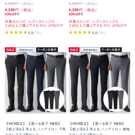
5,489
円 （税込）
5,489
円 （税込）
4,389
円 （税込）
4,389
円 （税込）
20%OFF
20%OFF
5.0
(1件)
5.0
(1件)
【WEB限定】 【選べる股下 3種類】
【WEB限定】 【選べる股下 3種類】
【裾上済み】洗える ノンアイロン 千鳥
【裾上済み】洗える ノンアイロン 無地
スラックス 3本セット
スラックス 3本セット