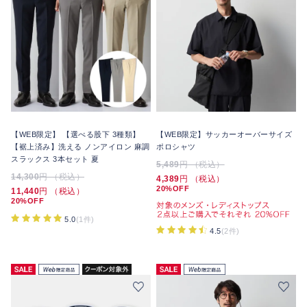
【WEB限定】 【選べる股下 3種類】
【WEB限定】サッカーオーバーサイズ
【裾上済み】洗える ノンアイロン 麻調
ポロシャツ
スラックス 3本セット 夏
5,489
円 （税込）
14,300
円 （税込）
4,389
円 （税込）
20%OFF
11,440
円 （税込）
20%OFF
5.0
(1件)
4.5
(2件)