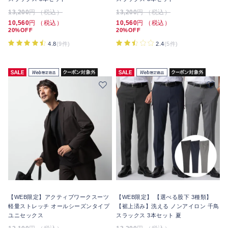
13,200
円 （税込）
13,200
円 （税込）
10,560
円 （税込）
10,560
円 （税込）
20%OFF
20%OFF
4.8
(9件)
2.4
(5件)
【WEB限定】アクティブワークスーツ
【WEB限定】 【選べる股下 3種類】
軽量ストレッチ オールシーズンタイプ
【裾上済み】洗える ノンアイロン 千鳥
ユニセックス
スラックス 3本セット 夏