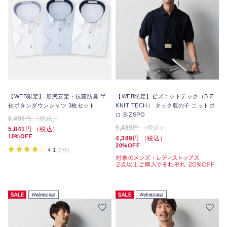
【WEB限定】 形態安定・抗菌防臭 半
【WEB限定】ビズニットテック（BIZ
袖ボタンダウンシャツ 3枚セット
KNIT TECH） タック鹿の子 ニットポ
ロ BIZSPO
6,490
円 （税込）
5,489
円 （税込）
5,841
円 （税込）
10%OFF
4,389
円 （税込）
20%OFF
4.1
(7件)