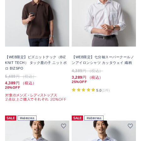
【WEB限定】ビズニットテック（BIZ
【WEB限定】七分袖スーパークールノ
KNIT TECH） タック鹿の子 ニットポ
ンアイロンシャツ カッタウェイ 織柄
ロ BIZSPO
4,389
円 （税込）
5,489
円 （税込）
3,289
円 （税込）
25%OFF
4,389
円 （税込）
20%OFF
5.0
(1件)