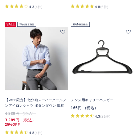
4.3
(4件)
4.8
(6件)
【WEB限定】七分袖スーパークールノ
メンズ用キャリーハンガー
ンアイロンシャツ ボタンダウン 織柄
165
円 （税込）
4,389
円 （税込）
4.3
(21件)
3,289
円 （税込）
25%OFF
4.8
(4件)