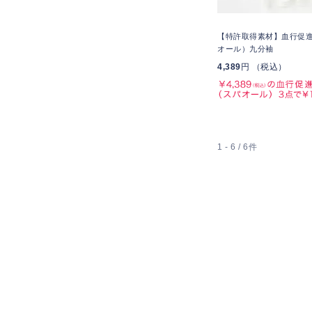
【特許取得素材】血行促
オール）九分袖
4,389
円 （税込）
1 - 6 / 6件