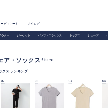
コーディネート
カタログ
アウター
ジャケット
パンツ・スラックス
トップス
シューズ
ェア・ソックス
6
items
ックス ランキング
02
03
04
05