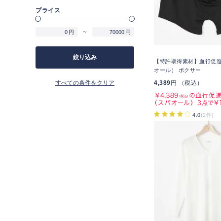
プライス
～
円
円
絞り込み
【特許取得素材】血行促
オール） ボクサー
すべての条件をクリア
4,389
円 （税込）
4.0
(2件)