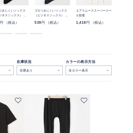
つきにくいソックス
ゴロつきにくいソックス
エアスムーススーパークー
スーパーク
ジネスソックス） 平
（ビジネスソックス） 平
ル肌着
リブ無地
無地
円 （税込）
539
円 （税込）
1,419
円 （税込）
539
円 
在庫状況
カラーの表示方法