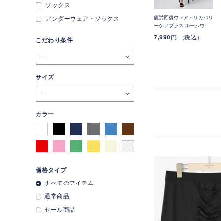
ソックス
ス
スーパークールソックス
ゴロつきにくいソックス
疲労回復ウェア・リカバリ
アンダーウェア・ソックス
リブ無地
（ビジネスソックス） ス
ーケアプラス ルームウェ
トライプ
ア 五分袖Tシャツ＆七分丈
539
円 （税込）
539
円 （税込）
7,990
円 （税込）
こだわり条件
パンツ 上下セット ユニセ
ックス
--
サイズ
--
カラー
価格タイプ
すべてのアイテム
通常商品
セール商品