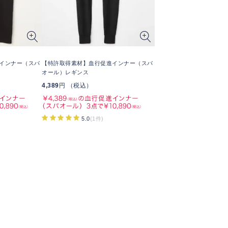
インナー（スパ
【特許取得素材】血行促進インナー（スパ
オール）レギンス
4,389
円 （税込）
5.0
(1件)