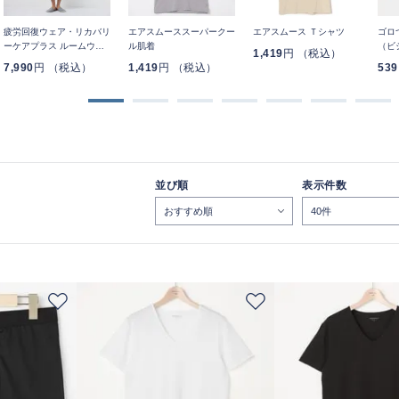
疲労回復ウェア・リカバリ
エアスムーススーパークー
エアスムース Ｔシャツ
ゴロ
ーケアプラス ルームウェ
ル肌着
（ビ
1,419
円 （税込）
ア 五分袖Tシャツ＆七分丈
無地
7,990
円 （税込）
1,419
円 （税込）
539
パンツ 上下セット ユニセ
ックス
並び順
表示件数