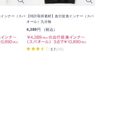
進インナー（スパ
【特許取得素材】血行促進インナー（スパ
オール）九分袖
4,389
円 （税込）
3.7
(3件)