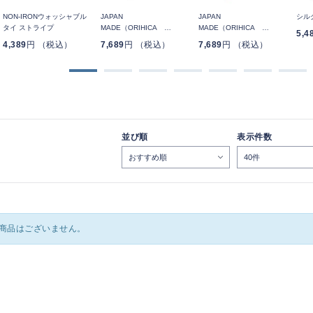
NON-IRONウォッシャブル
JAPAN
JAPAN
シル
タイ ストライプ
MADE（ORIHICA
MADE（ORIHICA
5,4
LUXE）ネクタイ ブラタク
LUXE）ネクタイ ブラタク
4,389
円 （税込）
7,689
円 （税込）
7,689
円 （税込）
無地
ペイズリー
並び順
表示件数
商品はございません。