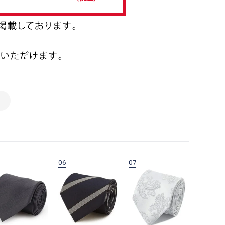
06
07
08