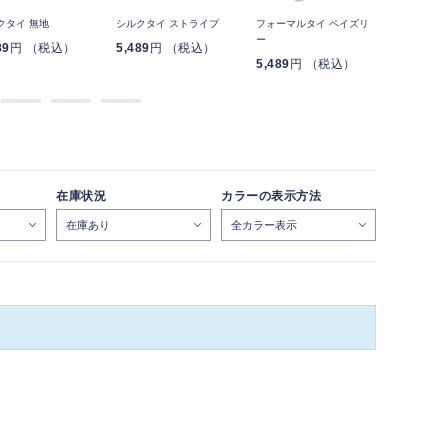
クタイ 無地
シルクタイ ストライプ
フォーマルタイ ペイズリ
NON-IR
ー
タイ スト
89
円 （税込）
5,489
円 （税込）
5,489
円 （税込）
4,389
円
在庫状況
カラーの表示方法