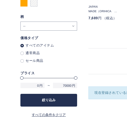
ブル
NON-IRONウォッシャブル
NON-IRONウォッシャブル
JAPAN
タイ ストライプ
タイ チェック
MADE（ORIHICA
LUXE）ネクタイ ブラタク
柄
4,389
円 （税込）
4,389
円 （税込）
7,689
円 （税込）
ストライプ
価格タイプ
すべてのアイテム
通常商品
セール商品
プライス
～
円
円
現在登録されている
絞り込み
すべての条件をクリア