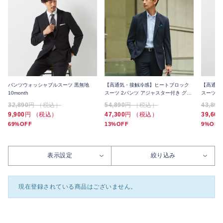
パンツウォッシャブルスーツ 黒無地
【高通気・接触冷感】ヒートブロック
【高通気
10month
スーツ 2パンツ アジャスター付き グレ
スーツ 
ンチェック 2つボタン
ン
32,890
円 （税込）
54,890
円 （税込）
43,890
9,900
円 （税込）
47,300
円 （税込）
39,600
69%OFF
13%OFF
9%OFF
表示設定
絞り込み
現在登録されている商品はございません。