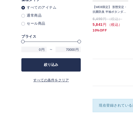
コッ
スーパーノンアイロンコッ
すべてのアイテム
スーパーノンアイロンシャ
【WEB限定】 形態安定・
ン
トンシャツ ワイドカラー
ツ ボタンダウン 織柄
抗菌防臭 半袖ボタンダウ
通常商品
織柄
ンシャツ 3枚セット
5,489
円 （税込）
4,389
円 （税込）
6,490
円 （税込）
セール商品
5,841
円 （税込）
10%OFF
プライス
～
円
円
絞り込み
すべての条件をクリア
現在登録されている