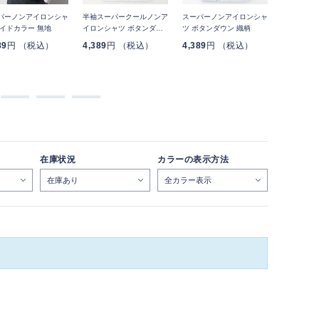
パーノンアイロンシャ
半袖スーパークールノンア
スーパーノンアイロンシャ
スーパーノ
ワイドカラー 無地
イロンシャツ ボタンダウ
ツ ボタンダウン 織柄
トンシャツ
ン 織柄
織柄
89
円 （税込）
4,389
円 （税込）
4,389
円 （税込）
5,489
円
在庫状況
カラーの表示方法