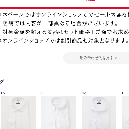
組み合わせ例を見る ＞
グ
02
03
04
05