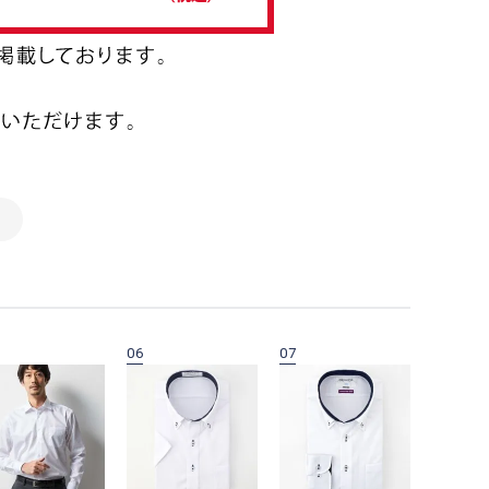
06
07
08