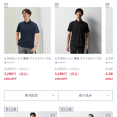
01
02
03
ビズポロシャツ 無地 ワイドカラー プル
ビズポロシャツ 無地 ワイドカラー プル
ビズポロ
オーバー
オーバー
オーバー
4,389
円 （税込）
4,389
円 （税込）
5,489
3,289
円 （税込）
3,289
円 （税込）
4,389
25%OFF
25%OFF
20%OF
表示設定
絞り込み