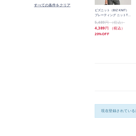
すべての条件をクリア
）
ビズニット（BIZ KNIT）
ビズニット（BIZ KNIT）
ビズニット（BIZ KNIT）
Tシ
麻混カルゼ ニットTシャツ
プレーティング ニットTシ
プレーティング ニットTシ
ャツ
ャツ
5,489
円 （税込）
5,489
円 （税込）
5,489
円 （税込）
3,289
円 （税込）
4,389
円 （税込）
4,389
円 （税込）
40%OFF
20%OFF
20%OFF
現在登録されている