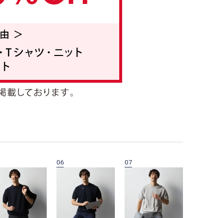
06
07
08