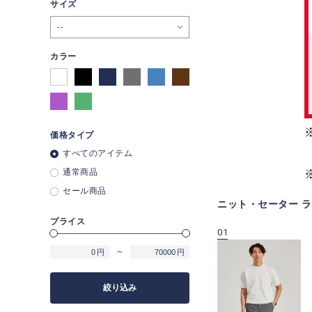
サイズ
--
カラー
価格タイプ
すべてのアイテム
通常商品
セール商品
ニット・セーター 
プライス
09
10
01
～
円
円
絞り込み