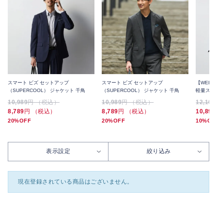
スマート ビズ セットアップ
スマート ビズ セットアップ
【WEB
（SUPERCOOL） ジャケット 千鳥
（SUPERCOOL） ジャケット 千鳥
軽量スト
ユニセッ
10,989
円 （税込）
10,989
円 （税込）
12,100
8,789
円 （税込）
8,789
円 （税込）
10,890
20%OFF
20%OFF
10%OF
表示設定
絞り込み
現在登録されている商品はございません。