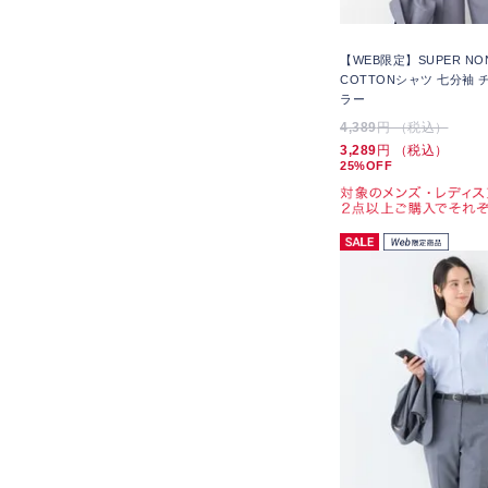
【WEB限定】SUPER NON
COTTONシャツ 七分袖 
ラー
4,389
円 （税込）
3,289
円 （税込）
25%OFF