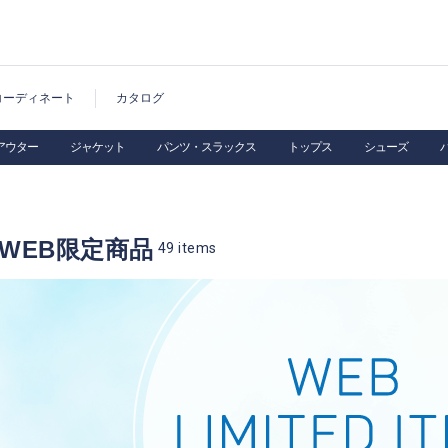
コーディネート
カタログ
アウター
ジャケット
パンツ・スラックス
トップス
シューズ
WEB限定商品
49
items