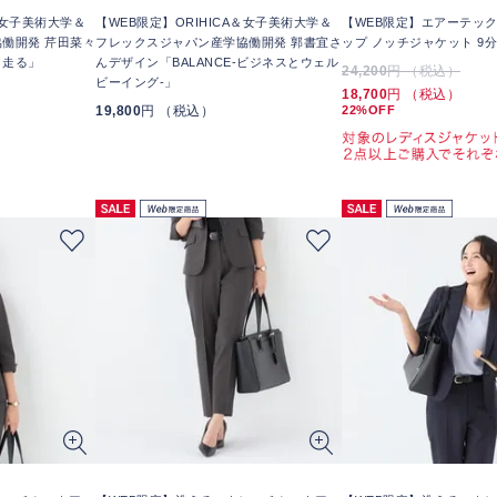
＆女子美術大学＆
【WEB限定】ORIHICA＆女子美術大学＆
【WEB限定】エアーテッ
働開発 芹田菜々
フレックスジャパン産学協働開発 郭書宜さ
ップ ノッチジャケット 9分
と走る」
んデザイン「BALANCE-ビジネスとウェル
24,200
円 （税込）
ビーイング-」
18,700
円 （税込）
19,800
円 （税込）
22%OFF