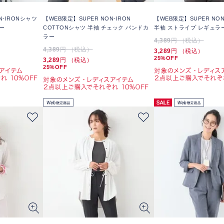
N-IRONシャツ
【WEB限定】SUPER NON-IRON
【WEB限定】SUPER NON
ー
COTTONシャツ 半袖 チェック バンドカ
半袖 ストライプ レギュラ
ラー
4,389
円 （税込）
4,389
円 （税込）
3,289
円 （税込）
25%OFF
3,289
円 （税込）
25%OFF