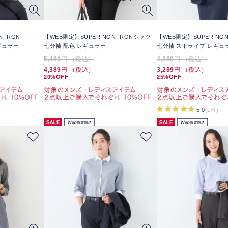
-IRON
【WEB限定】SUPER NON-IRONシャツ
【WEB限定】SUPER NON
ギュラー
七分袖 配色 レギュラー
七分袖 ストライプ レギュ
5,489
円 （税込）
4,389
円 （税込）
4,389
円 （税込）
3,289
円 （税込）
20%OFF
25%OFF
5.0
(1件)