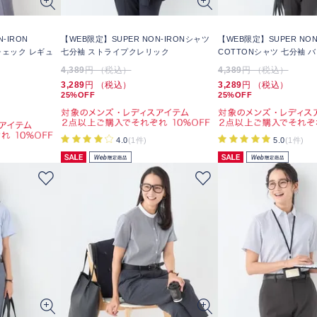
-IRON
【WEB限定】SUPER NON-IRONシャツ
【WEB限定】SUPER NON
チェック レギュ
七分袖 ストライプクレリック
COTTONシャツ 七分袖 
4,389
円 （税込）
4,389
円 （税込）
3,289
円 （税込）
3,289
円 （税込）
25%OFF
25%OFF
4.0
(1件)
5.0
(1件)