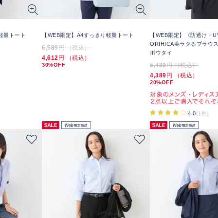
り軽量トート
【WEB限定】A4すっきり軽量トート
【WEB限定】《防透け・U
ORIHICA美ラクるブラウス
6,589
円 （税込）
ボウタイ
4,612
円 （税込）
30%OFF
5,489
円 （税込）
4,389
円 （税込）
20%OFF
4.0
(1件)