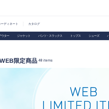
コーディネート
カタログ
アウター
ジャケット
パンツ・スラックス
トップス
シューズ
WEB限定商品
48
items