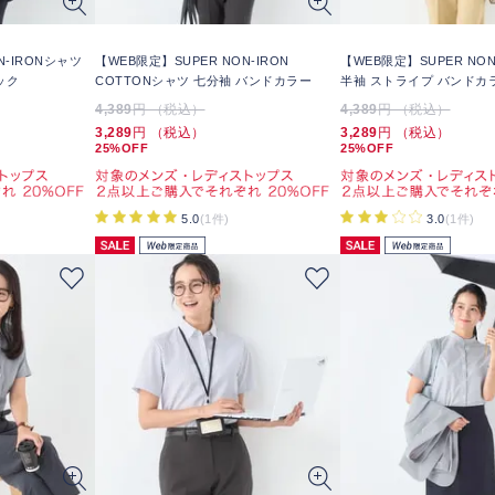
N-IRONシャツ
【WEB限定】SUPER NON-IRON
【WEB限定】SUPER NON
ック
COTTONシャツ 七分袖 バンドカラー
半袖 ストライプ バンドカ
4,389
円 （税込）
4,389
円 （税込）
3,289
円 （税込）
3,289
円 （税込）
25%OFF
25%OFF
5.0
(1件)
3.0
(1件)