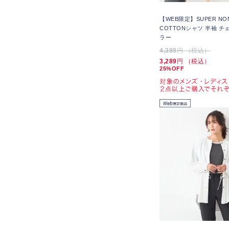
【WEB限定】SUPER NON
COTTONシャツ 半袖 チ
ラー
4,389
円 （税込）
3,289
円 （税込）
25%OFF