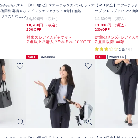
＆女子美術大学＆
【WEB限定】エアーテックスパンセットア
【WEB限定】エアーテッ
働開発 郭書宜さ
ップ ノッチジャケット 9分袖 無地
ップ クロップドパンツ 無
-ビジネスとウェル
24,200
円 （税込）
14,300
円 （税込）
18,700
円 （税込）
11,000
円 （税込）
22%OFF
23%OFF
3.0
(2件)
レッチセットアッ
【WEB限定】洗えるストレッチセットアッ
【WEB限定】洗えるスト