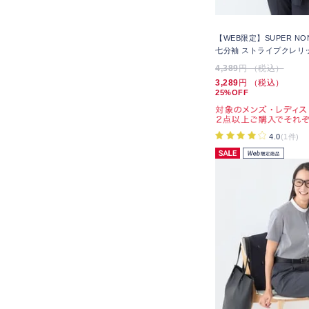
【WEB限定】SUPER NO
七分袖 ストライプクレリ
4,389
円 （税込）
3,289
円 （税込）
25%OFF
4.0
(1件)