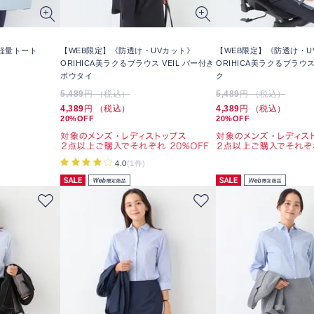
り軽量トート
【WEB限定】《防透け・UVカット》
【WEB限定】《防透け・U
ORIHICA美ラクるブラウス VEIL バー付き
ORIHICA美ラクるブラウス
ボウタイ
ク
5,489
円 （税込）
5,489
円 （税込）
4,389
円 （税込）
4,389
円 （税込）
20%OFF
20%OFF
4.0
(1件)