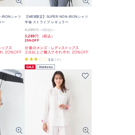
-IRONシャツ
【WEB限定】SUPER NON-IRONシャツ
ラー
半袖 ストライプ レギュラー
4,389
円 （税込）
3,289
円 （税込）
25%OFF
3.0
(1件)