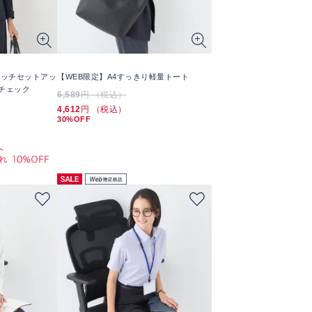
レッチセットアッ
【WEB限定】A4すっきり軽量トート
 チェック
6,589
円 （税込）
4,612
円 （税込）
30%OFF