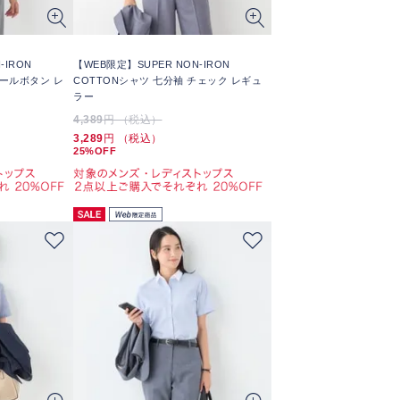
-IRON
【WEB限定】SUPER NON-IRON
パールボタン レ
COTTONシャツ 七分袖 チェック レギュ
ラー
4,389
円 （税込）
3,289
円 （税込）
25%OFF