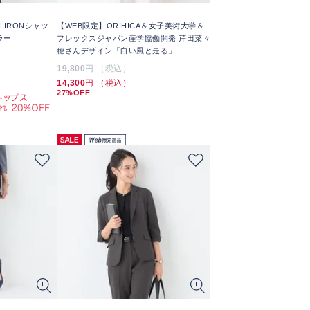
-IRONシャツ
【WEB限定】ORIHICA＆女子美術大学＆
ラー
フレックスジャパン産学協働開発 芹田菜々
穂さんデザイン「白い風と走る」
19,800
円 （税込）
14,300
円 （税込）
27%OFF