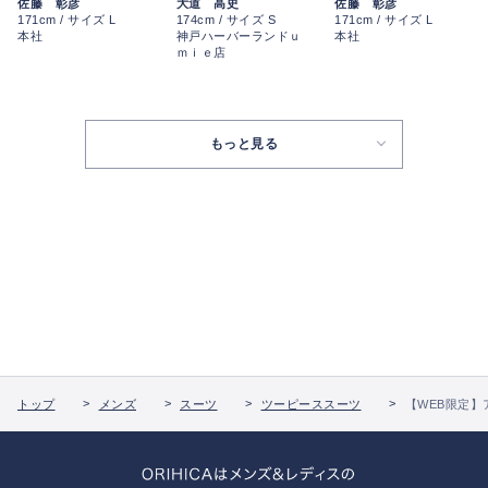
佐藤 彰彦
佐藤 彰彦
大道 高史
171cm / サイズ L
171cm / サイズ L
174cm / サイズ S
本社
本社
神戸ハーバーランドｕ
ｍｉｅ店
もっと見る
トップ
メンズ
スーツ
ツーピーススーツ
【WEB限定】