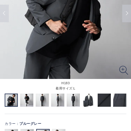
H183
着用サイズ:L
カラー：
ブルーグレー