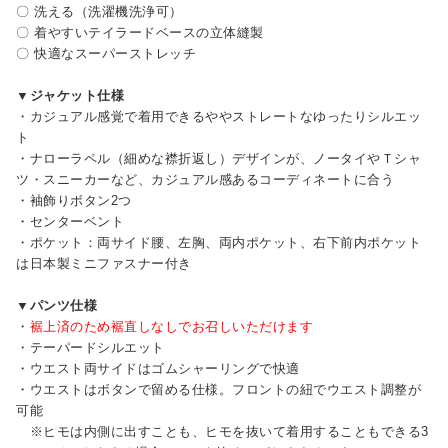
〇 洗える（洗濯機洗浄可）
〇 着やすいテイラードベースの立体縫製
〇 快適なスーパーストレッチ
▼ジャケット仕様
・カジュアル感覚で着用できるややストレートなゆったりシルエッ
ト
・ナローラペル（細めな襟折返し）デザインが、ノータイやＴシャ
ツ・スニーカーなど、カジュアル感あるコーディネートに合う
・袖飾りボタン2つ
・センターベント
・ポケット：両サイド腰、左胸、両内ポケット、右下前内ポケット
は日本製ミニファスナー付き
▼パンツ仕様
・
裾上済のため裾直しなしでお召しいただけます
・テーパードシルエット
・ウエスト両サイドはゴムシャーリングで快適
・ウエストはボタンで留める仕様。フロントの紐でウエスト調整が
可能
※ヒモは内側に出すことも、ヒモを抜いて着用することもできる3