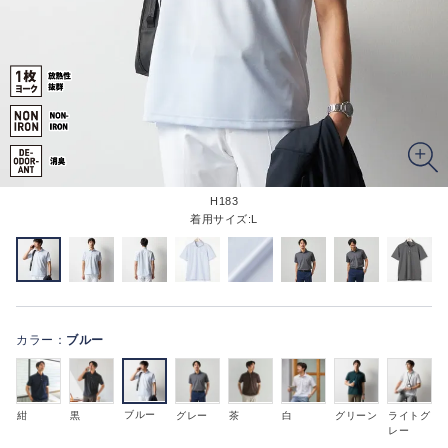
H183
着用サイズ:L
カラー：
ブルー
ブルー
紺
黒
グレー
茶
白
グリーン
ライトグ
レー