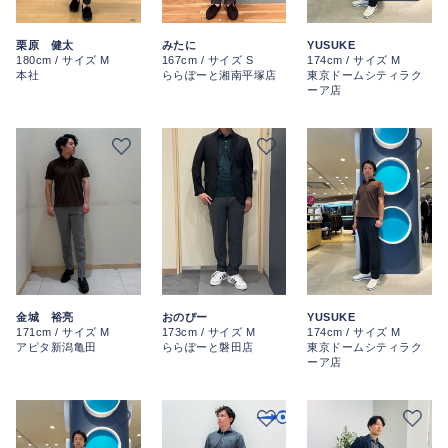
みたに
栗原 健太
YUSUKE
167cm / サイズ S
180cm / サイズ M
174cm / サイズ M
ららぽーと湘南平塚店
本社
東京ドームシティラク
ーア店
金城 裕亮
おのぴー
YUSUKE
171cm / サイズ M
173cm / サイズ M
174cm / サイズ M
アピタ新潟亀田
ららぽーと磐田店
東京ドームシティラク
ーア店