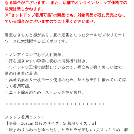
なる場合がございます。 また、店舗でオンラインショップ価格での
販売は致しかねます。
※"セットアップ着用可能"の商品でも、対象商品が既に完売となっ
ている場合がございますのでご了承くださいませ。
適度なきちんと感があり、夏の定番となったクールビズやリモート
ワークに大活躍するビズポロです。
・ノンアイロンでお手入れ簡単。
・汗を掻きやすい季節に安心の消臭機能付き。
・ワイシャツ工場で縫製しているので、襟立ちが良く美しい襟で、
夏の仕事着に最適。
・高通気素材＆一枚ヨーク使用のため、熱の放出性に優れていて涼
しく着用可能。
・ニット編みのため、ストレッチ性が抜群。
＊＊＊＊＊＊＊＊＊＊＊＊＊＊＊＊＊＊＊＊＊＊＊＊＊
スタッフ着用コメント
【身長：167cm 普段のサイズ：S 着用サイズ：S】
「腰まわりふわっとゆったり、ヒラヒラが涼しい♪丈スッキリめ、着