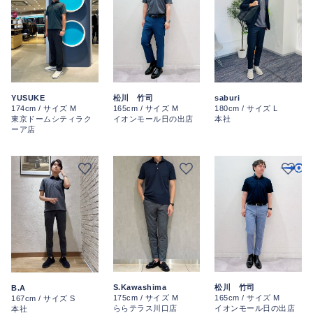
松川 竹司
YUSUKE
saburi
165cm / サイズ M
174cm / サイズ M
180cm / サイズ L
イオンモール日の出店
東京ドームシティラク
本社
ーア店
S.Kawashima
松川 竹司
B.A
175cm / サイズ M
165cm / サイズ M
167cm / サイズ S
ららテラス川口店
イオンモール日の出店
本社