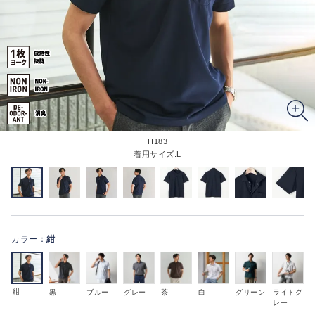
H183
着用サイズ:L
カラー：
紺
紺
黒
ブルー
グレー
茶
白
グリーン
ライトグ
レー