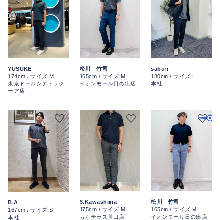
松川 竹司
YUSUKE
saburi
165cm / サイズ M
174cm / サイズ M
180cm / サイズ L
イオンモール日の出店
東京ドームシティラク
本社
ーア店
S.Kawashima
松川 竹司
B.A
175cm / サイズ M
165cm / サイズ M
167cm / サイズ S
ららテラス川口店
イオンモール日の出店
本社