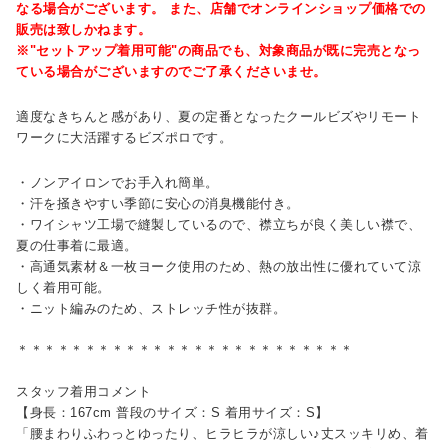
なる場合がございます。 また、店舗でオンラインショップ価格での
販売は致しかねます。
※"セットアップ着用可能"の商品でも、対象商品が既に完売となっ
ている場合がございますのでご了承くださいませ。
適度なきちんと感があり、夏の定番となったクールビズやリモート
ワークに大活躍するビズポロです。
・ノンアイロンでお手入れ簡単。
・汗を掻きやすい季節に安心の消臭機能付き。
・ワイシャツ工場で縫製しているので、襟立ちが良く美しい襟で、
夏の仕事着に最適。
・高通気素材＆一枚ヨーク使用のため、熱の放出性に優れていて涼
しく着用可能。
・ニット編みのため、ストレッチ性が抜群。
＊＊＊＊＊＊＊＊＊＊＊＊＊＊＊＊＊＊＊＊＊＊＊＊＊
スタッフ着用コメント
【身長：167cm 普段のサイズ：S 着用サイズ：S】
「腰まわりふわっとゆったり、ヒラヒラが涼しい♪丈スッキリめ、着