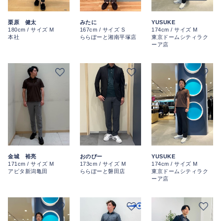
みたに
栗原 健太
YUSUKE
167cm / サイズ S
180cm / サイズ M
174cm / サイズ M
ららぽーと湘南平塚店
本社
東京ドームシティラク
ーア店
金城 裕亮
おのぴー
YUSUKE
171cm / サイズ M
173cm / サイズ M
174cm / サイズ M
アピタ新潟亀田
ららぽーと磐田店
東京ドームシティラク
ーア店