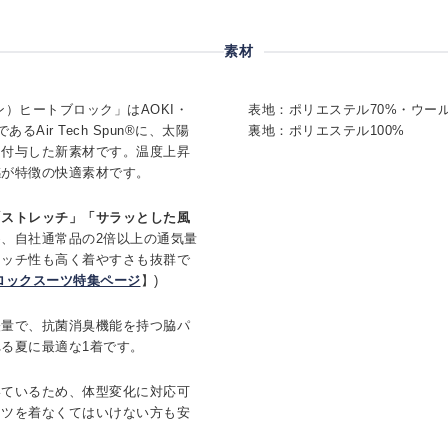
素材
スパン）ヒートブロック」はAOKI・
表地：ポリエステル70%・ウール
Air Tech Spun®に、太陽
裏地：ポリエステル100%
を付与した新素材です。温度上昇
感が特徴の快適素材です。
「ストレッチ」「サラッとした風
、自社通常品の2倍以上の通気量
レッチ性も高く着やすさも抜群で
ロックスーツ特集ページ
】)
軽量で、抗菌消臭機能を持つ脇パ
る夏に最適な1着です。
いているため、体型変化に対応可
ーツを着なくてはいけない方も安