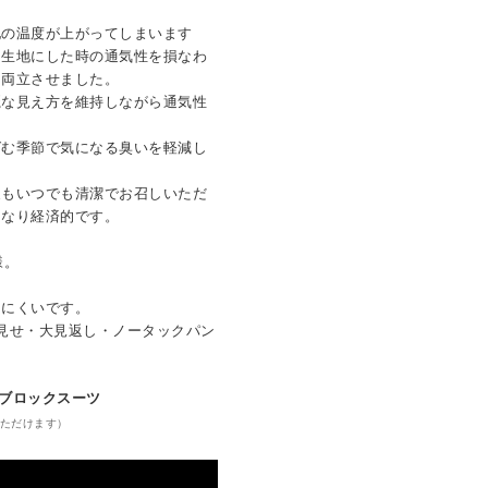
地の温度が上がってしまいます
。生地にした時の通気性を損なわ
を両立させました。
麗な見え方を維持しながら通気性
ばむ季節で気になる臭いを軽減し
夏もいつでも清潔でお召しいただ
もなり経済的です。
様。
きにくいです。
見せ・大見返し・ノータックパン
ートブロックスーツ
ただけます）