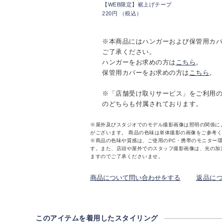
【WEB限定】裾上げテープ
220円 （税込）
※本商品にはハンガーおよび保管用カ
ご了承ください。
ハンガーをお求めの方は
こちら
。
保管用カバーをお求めの方は
こちら
。
※「店舗受け取りサービス」をご利用
のどちらも付属されております。
※屋外及びスタジオでのモデル撮影画像は照明の関係に
がございます。 商品の色味は単体撮影の画像をご参考
※商品の色味や質感は、ご使用のPC・携帯のモニター
す。また、店頭や屋外でのスタッフ撮影画像は、光の加
ますのでご了承くださいませ。
商品について問い合わせをする
返品に
このアイテムを着用したスタイリング