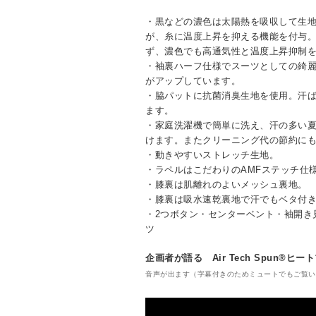
・黒などの濃色は太陽熱を吸収して生
が、糸に温度上昇を抑える機能を付与
ず、濃色でも高通気性と温度上昇抑制
・袖裏ハーフ仕様でスーツとしての綺
がアップしています。
・脇パットに抗菌消臭生地を使用。汗
ます。
・家庭洗濯機で簡単に洗え、汗の多い
けます。またクリーニング代の節約に
・動きやすいストレッチ生地。
・ラペルはこだわりのAMFステッチ仕
・膝裏は肌離れのよいメッシュ裏地。
・膝裏は吸水速乾裏地で汗でもベタ付
・2つボタン・センターベント・袖開き
ツ
企画者が語る Air Tech Spun®ヒ
音声が出ます（字幕付きのためミュートでもご覧い