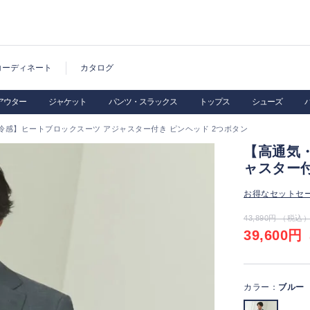
コーディネート
カタログ
アウター
ジャケット
パンツ・スラックス
トップス
シューズ
冷感】ヒートブロックスーツ アジャスター付き ピンヘッド 2つボタン
【高通気
ャスター付
お得なセットセ
43,890円 （税込
39,600円
（
カラー：
ブルー