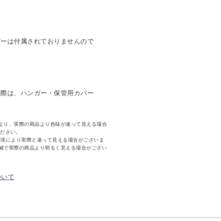
バーは付属されておりませんので
の際は、ハンガー・保管用カバー
より、実際の商品より色味が違って見える場合
ください。
環境により実際と違って見える場合がございま
減で実際の商品より明るく見える場合がござい
ついて