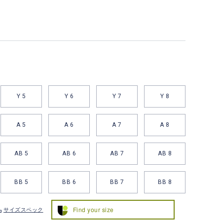
Y 5
Y 6
Y 7
Y 8
A 5
A 6
A 7
A 8
AB 5
AB 6
AB 7
AB 8
BB 5
BB 6
BB 7
BB 8
Find your size
サイズスペック