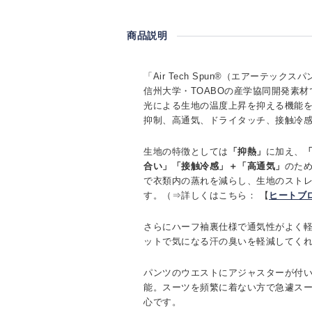
商品説明
「Air Tech Spun®（エアーテック
信州大学・TOABOの産学協同開発素材である
光による生地の温度上昇を抑える機能
抑制、高通気、ドライタッチ、接触冷
生地の特徴としては
「抑熱」
に加え、
合い」「接触冷感」＋「高通気」
のため
で衣類内の蒸れを減らし、生地のスト
す。（⇒詳しくはこちら： 【
ヒートブ
さらにハーフ袖裏仕様で通気性がよく
ットで気になる汗の臭いを軽減してくれ
パンツのウエストにアジャスターが付
能。スーツを頻繁に着ない方で急遽ス
心です。